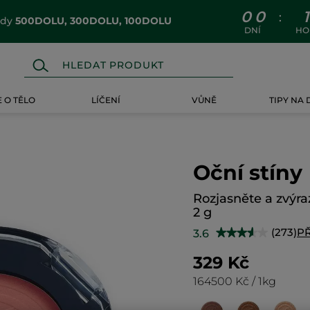
0
0
1
:
ódy
500DOLU, 300DOLU, 100DOLU
DNÍ
HO
 O TĚLO
LÍČENÍ
VŮNĚ
TIPY NA
Oční stíny
Rozjasněte a zvýra
2 g
(273)
P
3.6
★★★★★
★★★★★
3.6
z
329 Kč
5
hvězdiček.
164500 Kč / 1kg
Číst
recenze
pro
Oční