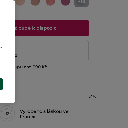
+16
 mi, až bude k dispozici
platba
ou
ní peněz
při nákupu nad 990 Kč
E
Vyrobeno s láskou ve
Francii