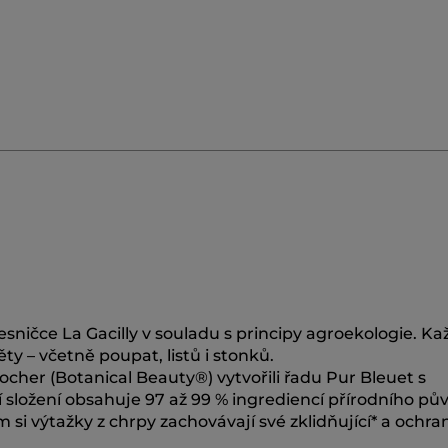
ničce La Gacilly v souladu s principy agroekologie. Kaž
ty – včetně poupat, listů i stonků.
cher (Botanical Beauty®) vytvořili řadu Pur Bleuet s
 složení obsahuje 97 až 99 % ingrediencí přírodního pů
i výtažky z chrpy zachovávají své zklidňující* a ochra