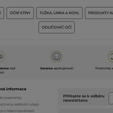
I
OČNÍ STÍNY
TUŽKA, LINKA A KOHL
PRODUKTY N
ODLIČOVAČ OČÍ
darma
nad
Garance
spokojenosti
Podmínky
 Kč
čné informace
Přihlaste se k odběru
ní podmínky
newsletteru:
 ochrany osobních údajů
ce o řešení oznámení