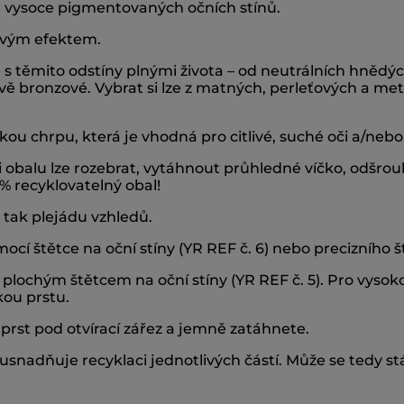
vysoce pigmentovaných očních stínů.
ťovým efektem.
 s těmito odstíny plnými života – od neutrálních hnědý
ě bronzové. Vybrat si lze z matných, perleťových a met
u chrpu, která je vhodná pro citlivé, suché oči a/nebo
 obalu lze rozebrat, vytáhnout průhledné víčko, odšrou
% recyklovatelný obal!
 tak plejádu vzhledů.
ocí štětce na oční stíny (YR REF č. 6) nebo precizního št
 plochým štětcem na oční stíny (YR REF č. 5). Pro vysoko
kou prstu.
 prst pod otvírací zářez a jemně zatáhnete.
 usnadňuje recyklaci jednotlivých částí. Může se tedy stát