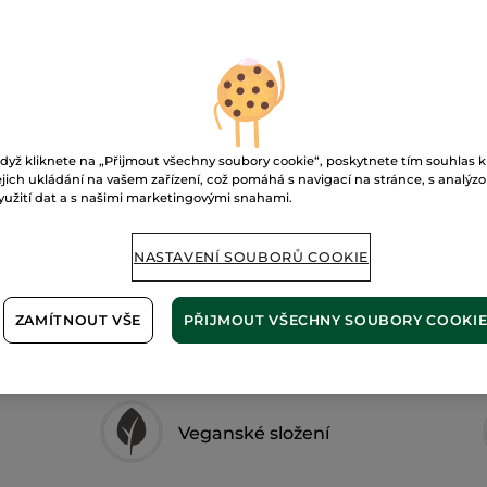
stíny
Sienne Poudrée
Napište
dyž kliknete na „Přijmout všechny soubory cookie“, poskytnete tím souhlas k
Zabezpečená 
ejich ukládání na vašem zařízení, což pomáhá s navigací na stránce, s analýz
yužití dat a s našimi marketingovými snahami.
Možnost vráce
Doprava zdarma 
NASTAVENÍ SOUBORŮ COOKIE
ZJISTIT VÍCE
ZAMÍTNOUT VŠE
PŘIJMOUT VŠECHNY SOUBORY COOKI
Veganské složení