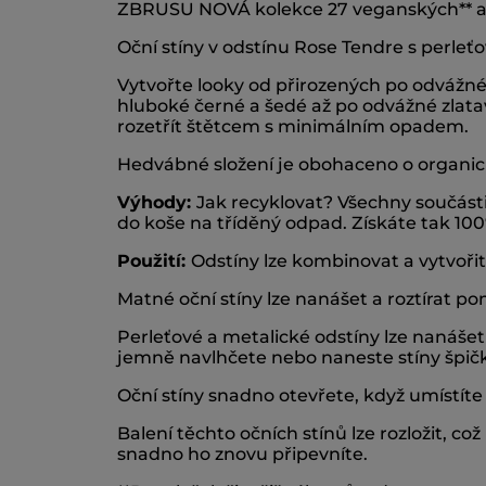
ZBRUSU NOVÁ kolekce 27 veganských** a 
Oční stíny v odstínu Rose Tendre s perle
Vytvořte looky od přirozených po odvážné
hluboké černé a šedé až po odvážné zlatav
rozetřít štětcem s minimálním opadem.
Hedvábné složení je obohaceno o organicko
Výhody:
Jak recyklovat? Všechny součásti
do koše na tříděný odpad. Získáte tak 100
Použití:
Odstíny lze kombinovat a vytvořit
Matné oční stíny lze nanášet a roztírat pom
Perleťové a metalické odstíny lze nanášet
jemně navlhčete nebo naneste stíny špič
Oční stíny snadno otevřete, když umístíte
Balení těchto očních stínů lze rozložit, což
snadno ho znovu připevníte.