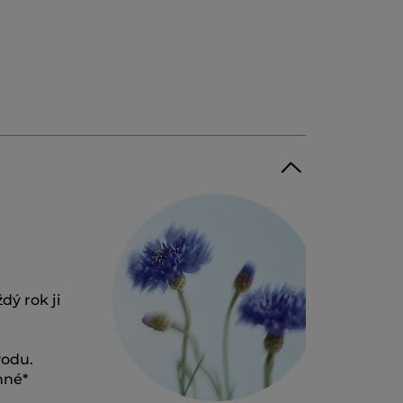
dý rok ji
vodu.
nné*