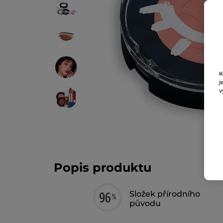
K
j
v
Popis produktu
Složek přírodního
původu