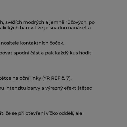
ch, svěžích modrých a jemně růžových, po
alických barev. Lze je snadno nanášet a
 nositele kontaktních čoček.
bovat spodní část a pak každý kus hodit
ětce na oční linky (YR REF č. 7).
u intenzitu barvy a výrazný efekt štětec
, že se při otevření víčko oddělí, ale