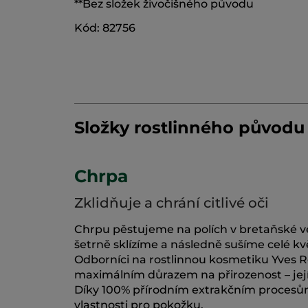
**Bez složek živočišného původu
Kód: 82756
Složky rostlinného původu
Chrpa
Zklidňuje a chrání citlivé oči
Chrpu pěstujeme na polích v bretaňské ves
šetrně sklízíme a následně sušíme celé kvě
Odborníci na rostlinnou kosmetiku Yves Ro
maximálním důrazem na přirozenost – její
Díky 100% přírodním extrakčním procesům s
vlastnosti pro pokožku.