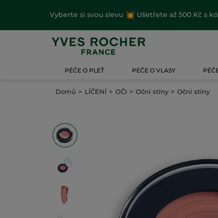
Vyberte si svou slevu
Ušetřete až 500 Kč s k
PÉČE O PLEŤ
PÉČE O VLASY
PÉČE
Domů
LÍČENÍ
OČI
Oční stíny
Oční stíny