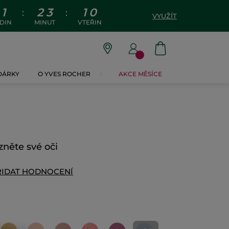
1
2
3
0
9
:
:
VYUŽÍT
DIN
MINUT
VTEŘIN
 DÁRKY
O YVES ROCHER
AKCE MĚSÍCE
zněte své oči
ŘIDAT HODNOCENÍ