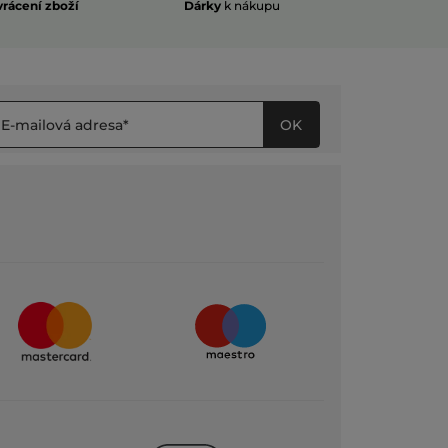
vrácení zboží
Dárky
k nákupu
OK