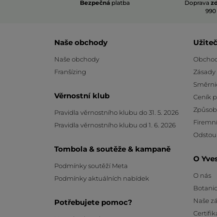
Bezpečná
platba
Doprava
z
990
Naše obchody
Užite
Naše obchody
Obchod
Franšízing
Zásady
Směrni
Věrnostní klub
Ceník 
Způsob
Pravidla věrnostního klubu do 31. 5. 2026
Firemní
Pravidla věrnostního klubu od 1. 6. 2026
Odstou
Tombola & soutěže & kampaně
O Yve
Podmínky soutěží Meta
O nás
Podmínky aktuálních nabídek
Botanic
Naše z
Potřebujete pomoc?
Certifik