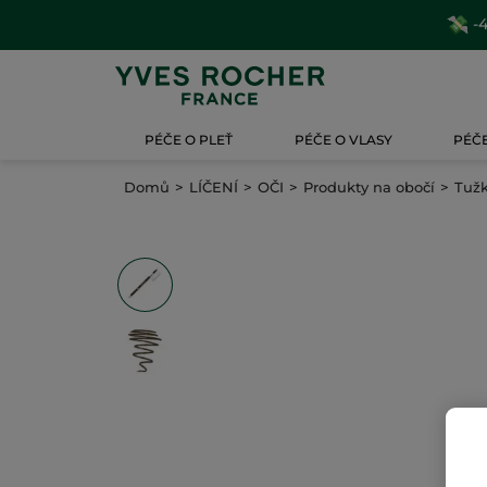
-4
PÉČE O PLEŤ
PÉČE O VLASY
PÉČE
Domů
LÍČENÍ
OČI
Produkty na obočí
Tužk