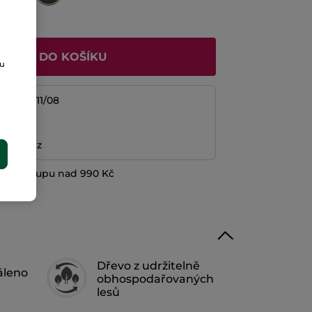
ŘIDAT DO KOŠÍKU
ou
/08 do 11/08
platba
ní peněz
E
při nákupu nad 990 Kč
Dřevo z udržitelně
áleno
obhospodařovaných
lesů