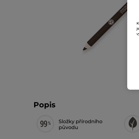
K
j
v
Popis
Složky přírodního
původu