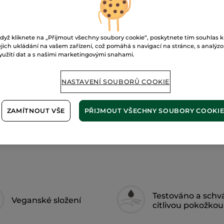
obočí
Ultra-brun
dyž kliknete na „Přijmout všechny soubory cookie“, poskytnete tím souhlas k
P
ejich ukládání na vašem zařízení, což pomáhá s navigací na stránce, s analýz
yužití dat a s našimi marketingovými snahami.
Doručení od 10
NASTAVENÍ SOUBORŮ COOKIE
Zabezpečená 
Možnost vráce
ZAMÍTNOUT VŠE
PŘIJMOUT VŠECHNY SOUBORY COOKI
Doprava zdarma 
ZJISTIT VÍCE
Testováno a schv
Veganské složení
citlivou pokožkou