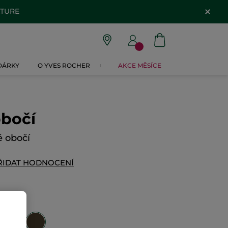
ATURE
 DÁRKY
O YVES ROCHER
AKCE MĚSÍCE
obočí
é obočí
ŘIDAT HODNOCENÍ