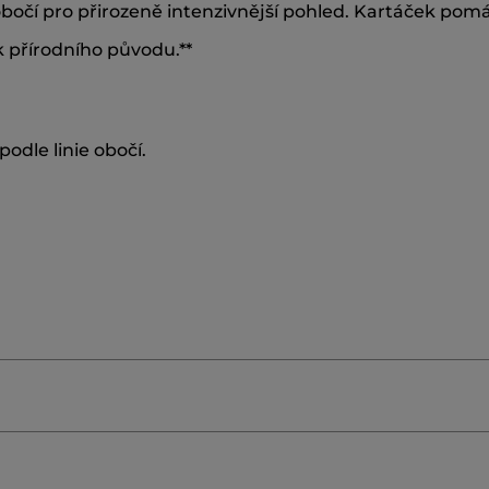
obočí pro přirozeně intenzivnější pohled. Kartáček pomáh
k přírodního původu.**
odle linie obočí.
≡
SEŘADIT POD
FILTROVAT REVIEWS