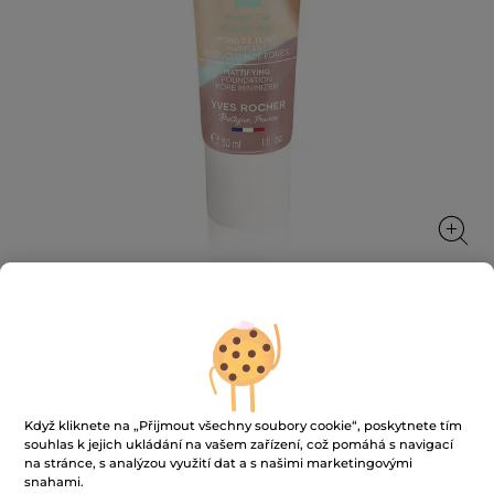
Zmatňující makeup pro dokonalou
pleť
Sjednocuje pleť, redukuje póry a zmatňuje
Když kliknete na „Přijmout všechny soubory cookie“, poskytnete tím
30 ml
souhlas k jejich ukládání na vašem zařízení, což pomáhá s navigací
na stránce, s analýzou využití dat a s našimi marketingovými
★★★★★
★★★★★
3.4
(143)
PŘIDAT HODNOCENÍ
snahami.