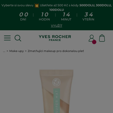
Vyberte si svou slevu
Ušetřete až 500 Kč s kódy
500DOLU, 300DOLU,
100DOLU
0
0
1
0
1
4
3
4
:
:
:
DNÍ
HODIN
MINUT
VTEŘIN
VYUŽÍT
...
Make-upy
Zmatňující makeup pro dokonalou pleť