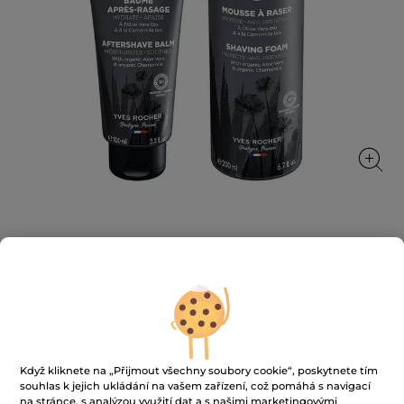
Sada péče o muže
★★★★★
★★★★★
PŘIDAT HODNOCENÍ
Žádná
hodnota
399 Kč
608 Kč
-34%
hodnocení
pro
Sada
Když kliknete na „Přijmout všechny soubory cookie“, poskytnete tím
péče
souhlas k jejich ukládání na vašem zařízení, což pomáhá s navigací
o
PŘIDAT DO KOŠÍKU
na stránce, s analýzou využití dat a s našimi marketingovými
muže