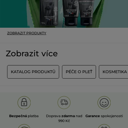
ZOBRAZIT PRODUKTY
Zobrazit více
Í
KATALOG PRODUKTŮ
PÉČE O PLEŤ
KOSMETIKA
Bezpečná
platba
Doprava
zdarma
nad
Garance
spokojenosti
990 Kč