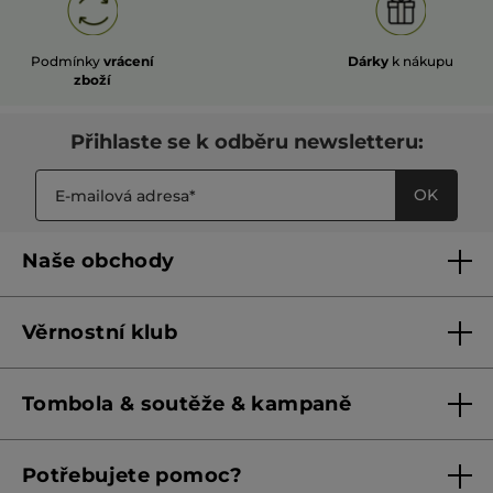
Podmínky
vrácení
Dárky
k nákupu
zboží
Přihlaste se k odběru newsletteru:
OK
Naše obchody
Naše obchody
Věrnostní klub
Franšízing
Pravidla věrnostního klubu do 31. 5. 2026
Tombola & soutěže & kampaně
Pravidla věrnostního klubu od 1. 6. 2026
Podmínky soutěží Meta
Potřebujete pomoc?
Podmínky aktuálních nabídek