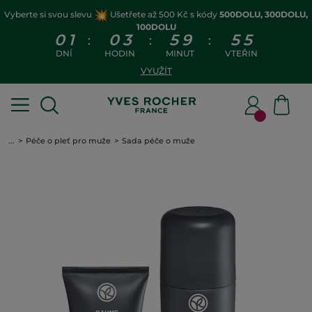
Vyberte si svou slevu
Ušetřete až 500 Kč s kódy
500DOLU, 300DOLU,
100DOLU
0
1
0
3
5
9
5
5
:
:
:
DNÍ
HODIN
MINUT
VTEŘIN
VYUŽÍT
...
Péče o pleť pro muže
Sada péče o muže