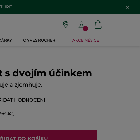
ATURE
 DÁRKY
O YVES ROCHER
AKCE MĚSÍCE
t s dvojím účinkem
uje a zjemňuje.
ŘIDAT HODNOCENÍ
590 Kč
ŘIDAT DO KOŠÍKU