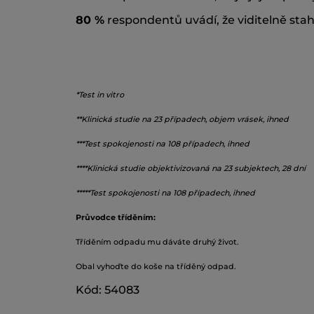
80 %
respondentů uvádí, že viditelně stahu
*Test in vitro
**Klinická studie na 23 případech, objem vrásek, ihned
***Test spokojenosti na 108 případech, ihned
****Klinická studie objektivizovaná na 23 subjektech, 28 dní
*****Test spokojenosti na 108 případech, ihned
Průvodce tříděním:
Tříděním odpadu mu dáváte druhý život.
Obal vyhoďte do koše na tříděný odpad.
Kód: 54083