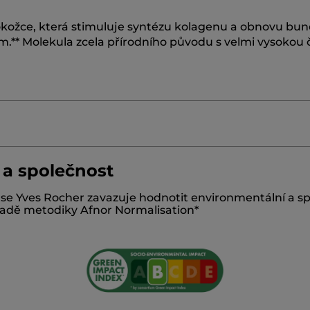
 pokožce, která stimuluje syntézu kolagenu a obnovu bun
.** Molekula zcela přírodního původu s velmi vysokou č
 a společnost
YSTALLINE CELLULOSE
ALCOHOL
PENTYLENE GLYC
i se Yves Rocher zavazuje hodnotit environmentální a 
SEMBRYANTHEMUM CRYSTALLINUM EXTRACT
BAKU
kladě metodiky Afnor Normalisation*
CROSSPOLYMER-6
SODIUM HYALURONATE
ETHYL LI
ITRIC ACID
SODIUM BENZOATE
POTASSIUM SORBAT
T
CAPRYLYL GLYCOL
PROPANEDIOL
PROPYL GALL
#nasezav