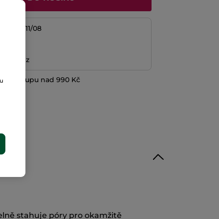
/08 do 11/08
platba
ní peněz
při nákupu nad 990 Kč
ou
E
telně stahuje póry pro okamžitě