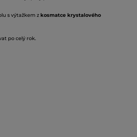
polu s výtažkem z
kosmatce krystalového
at po celý rok.