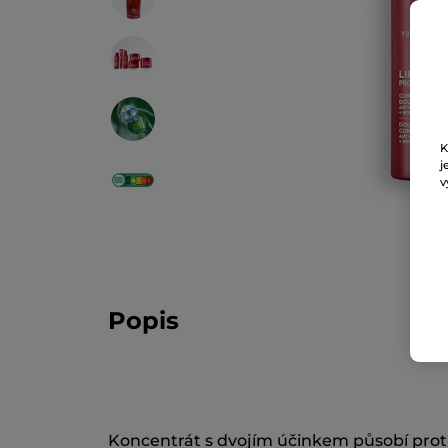
K
j
v
Popis
Koncentrát s dvojím účinkem působí proti