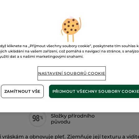
dvojím
účinkem
Doručení od 10
Zabezpečená 
Možnost vráce
dyž kliknete na „Přijmout všechny soubory cookie“, poskytnete tím souhlas k
Doprava zdarma 
ejich ukládání na vašem zařízení, což pomáhá s navigací na stránce, s analýz
ZJISTIT VÍCE
yužití dat a s našimi marketingovými snahami.
NASTAVENÍ SOUBORŮ COOKIE
ZAMÍTNOUT VŠE
PŘIJMOUT VŠECHNY SOUBORY COOKI
Složky přírodního
původu
 vráskám a obnovuje pleť. Zjemňuje její texturu a vidi