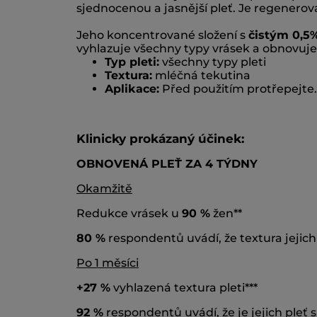
sjednocenou a jasnější pleť. Je regenerov
Jeho koncentrované složení s
čistým 0,5
vyhlazuje všechny typy vrásek a obnovuje 
Typ pleti:
všechny typy pleti
Textura:
mléčná tekutina
Aplikace:
Před použitím protřepejte.
Klinicky prokázaný účinek:
OBNOVENÁ PLEŤ ZA 4 TÝDNY
Okamžitě
Redukce vrásek u
90 %
žen**
80 %
respondentů uvádí, že textura jejich p
Po 1 měsíci
+27 %
vyhlazená textura pleti***
92 %
respondentů uvádí, že je jejich pleť 