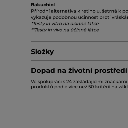
Bakuchiol
Přírodní alternativa k retinolu, šetrná k
vykazuje podobnou účinnost proti vráskám
*Testy in vitro na účinné látce
**Testy in vivo na účinné látce
Složky
Dopad na životní prostředí
AQUA/WATER/EAU
GLYCERIN
MICROCR
Ve spolupráci s 24 zakládajícími značkam
ANTHEMIS NOBILIS FLOWER WATER
ME
produktů podle více než 50 kritérií na zá
PARFUM/FRAGRANCE
POLYACRYLATE 
APHLOIA THEIFORMIS LEAF EXTRACT
C
AJUGA REPTANS CELL CULTURE EXTRAC