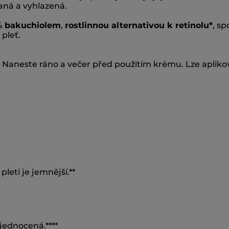
aná a vyhlazená.
% bakuchiolem
,
rostlinnou alternativou k retinolu*
, s
pleť.
 Naneste ráno a večer před použitím krému. Lze aplikov
leti je jemnější.**
sjednocená.****