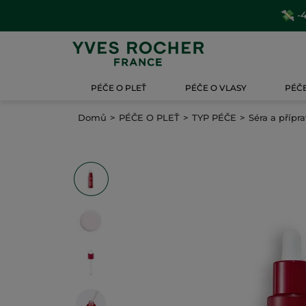
-4
PÉČE O PLEŤ
PÉČE O VLASY
PÉČE
Domů
PÉČE O PLEŤ
TYP PÉČE
Séra a přípr