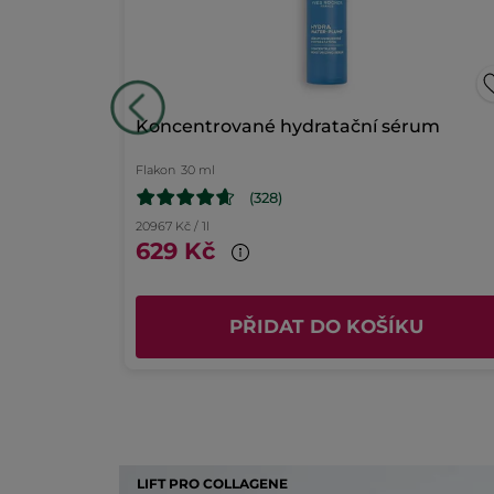
hvězdičky
3
★
P
V
33
okno.
hvězdičky
2
★
P
V
11
hvězdičky
1
★
P
V
12
Obrázek s hodnocením
Koncentrované hydratační sérum
Flakon
30 ml
(328)
20967 Kč / 1l
629 Kč
U
PŘIDAT DO KOŠÍKU
LIFT PRO COLLAGENE