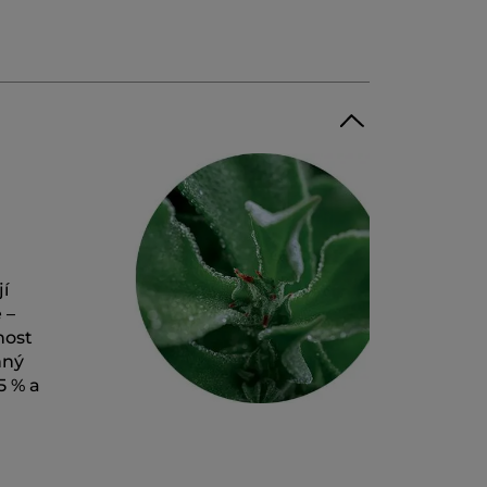
í
 –
nost
nný
5 % a