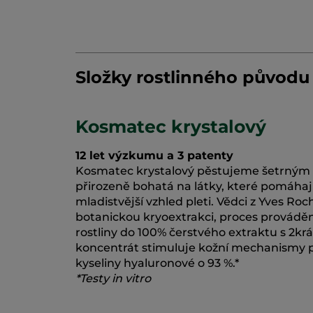
Složky rostlinného původu
Kosmatec krystalový
12 let výzkumu a 3 patenty
Kosmatec krystalový pěstujeme šetrným zp
přirozeně bohatá na látky, které pomáhaj
mladistvější vzhled pleti. Vědci z Yves R
botanickou kryoextrakci, proces prováděn
rostliny do 100% čerstvého extraktu s 2kr
koncentrát stimuluje kožní mechanismy p
kyseliny hyaluronové o 93 %.*
*Testy in vitro