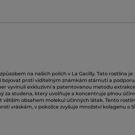
ůsobem na našich polích v La Gacilly. Tato rostlina je
í bojovat proti viditelným známkám stárnutí a podporuj
ocher vyvinuli exkluzivní a patentovanou metodu extrakce
ý za studena, který uvolňuje a koncentruje plnou účin
át větším obsahem molekul účinných látek. Tento rostli
roti vráskám, v pokožce zvyšuje množství kolagenu o 5