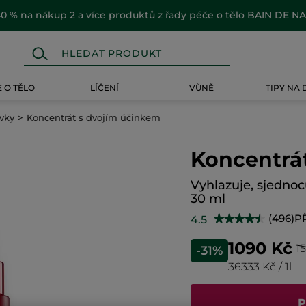
0 % na nákup 2 a více produktů z řady péče o tělo BAIN DE N
 O TĚLO
LÍČENÍ
VŮNĚ
TIPY NA
avky
Koncentrát s dvojím účinkem
Koncentrá
Vyhlazuje, sjednoc
30 ml
(496)
P
4.5
★★★★★
★★★★★
4.5
z
1090 Kč
1
-31%
5
hvězdiček.
36333 Kč / 1l
Číst
recenze
pro
Koncentrát
P
s