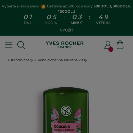
Vyberte si svou slevu
Ušetřete až 500 Kč s kódy
500DOLU, 300DOLU,
100DOLU
0
1
0
5
0
3
4
9
:
:
:
DNÍ
HODIN
MINUT
VTEŘIN
VYUŽÍT
...
Kondicionéry
Kondicionér na barvené vlasy