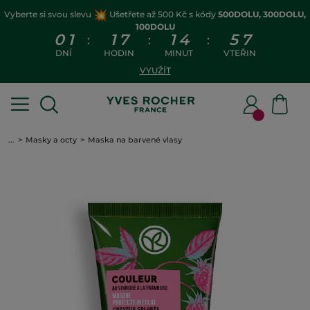
Vyberte si svou slevu
Ušetřete až 500 Kč s kódy
500DOLU, 300DOLU,
100DOLU
0
1
1
7
1
4
5
6
:
:
:
DNÍ
HODIN
MINUT
VTEŘIN
VYUŽÍT
...
Masky a octy
Maska na barvené vlasy