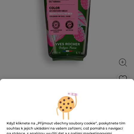
Maska na barvené vlasy
Zářivější barva
200 ml
★★★★★
★★★★★
4.6
(289)
PŘIDAT HODNOCENÍ
Když kliknete na „Přijmout všechny soubory cookie“, poskytnete tím
souhlas k jejich ukládání na vašem zařízení, což pomáhá s navigací
4.6
z
na stránce, s analýzou využití dat a s našimi marketingovými