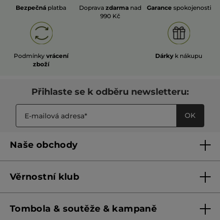
Bezpečná
platba
Doprava
zdarma
nad
Garance
spokojenosti
990 Kč
Podmínky
vrácení
Dárky
k nákupu
zboží
Přihlaste se k odběru newsletteru:
OK
Naše obchody
Naše obchody
Věrnostní klub
Franšízing
Pravidla věrnostního klubu do 31. 5. 2026
Tombola & soutěže & kampaně
Pravidla věrnostního klubu od 1. 6. 2026