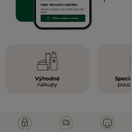
Výhodné
Speciá
nákupy
pouze