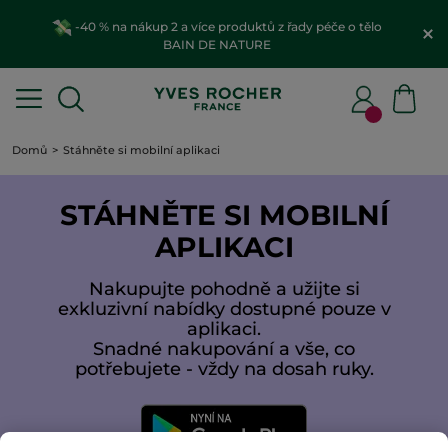
-40 % na nákup 2 a více produktů z řady péče o tělo
BAIN DE NATURE
Domů
Stáhněte si mobilní aplikaci
STÁHNĚTE SI MOBILNÍ
APLIKACI
Nakupujte pohodně a užijte si
exkluzivní nabídky dostupné pouze v
aplikaci.
Snadné nakupování a vše, co
potřebujete - vždy na dosah ruky.