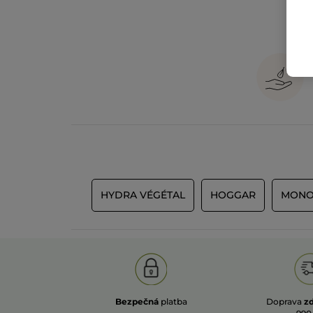
HYDRA VÉGÉTAL
HOGGAR
MONO
Bezpečná
platba
Doprava
z