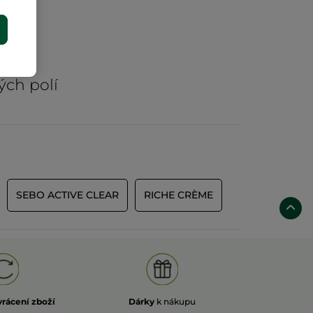
E
rů
ých polí
SEBO ACTIVE CLEAR
RICHE CRÈME
vrácení zboží
Dárky
k nákupu