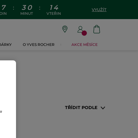
7
3
0
1
4
:
:
VYUŽÍT
DIN
MINUT
VTEŘIN
 DÁRKY
O YVES ROCHER
AKCE MĚSÍCE
TŘÍDIT PODLE
ou