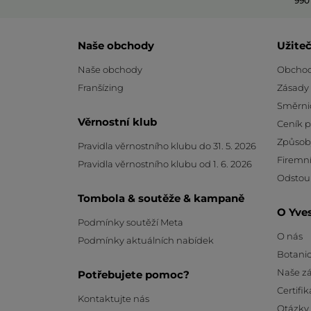
990
Naše obchody
Užite
Naše obchody
Obchod
Franšízing
Zásady
Směrni
Věrnostní klub
Ceník 
Způsob
Pravidla věrnostního klubu do 31. 5. 2026
Firemní
Pravidla věrnostního klubu od 1. 6. 2026
Odstou
Tombola & soutěže & kampaně
O Yve
Podmínky soutěží Meta
O nás
Podmínky aktuálních nabídek
Botanic
Naše z
Potřebujete pomoc?
Certifik
Kontaktujte nás
Otázky