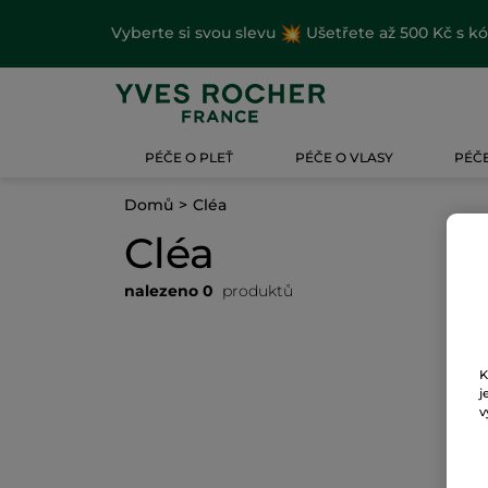
Vyberte si svou slevu
Ušetřete až 500 Kč s k
PÉČE O PLEŤ
PÉČE O VLASY
PÉČE
Domů
Cléa
Cléa
nalezeno 0
produktů
K
j
v