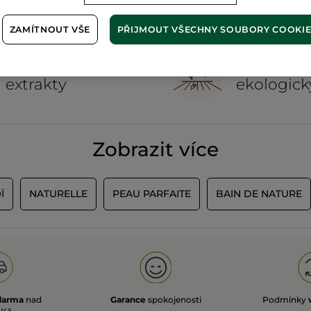
ZAMÍTNOUT VŠE
PŘIJMOUT VŠECHNY SOUBORY COOKI
100%
rostlinné
60 hekta
extrakty
ekologick
Zobrazit více
Ï
NATURELLE
PEAU PARFAITE
BAIN DE NATURE
darma
nad
Garance
spokojenosti
Podmínky