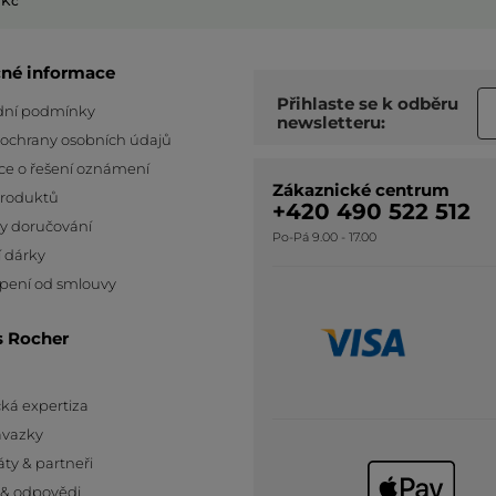
 Kč
čné informace
Přihlaste se k odběru
ní podmínky
newsletteru:
 ochrany osobních údajů
ce o řešení oznámení
Zákaznické centrum
produktů
+420 490 522 512
y doručování
Po-Pá 9.00 - 17.00
 dárky
pení od smlouvy
s Rocher
ká expertiza
ávazky
áty & partneři
 & odpovědi