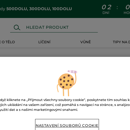
0
2
0
:
ódy
500DOLU, 300DOLU, 100DOLU
DNÍ
HO
 O TĚLO
LÍČENÍ
VŮNĚ
TIPY NA
dyž kliknete na „Přijmout všechny soubory cookie“, poskytnete tím souhlas k
ejich ukládání na vašem zařízení, což pomáhá s navigací na stránce, s analýz
yužití dat a s našimi marketingovými snahami.
NASTAVENÍ SOUBORŮ COOKIE