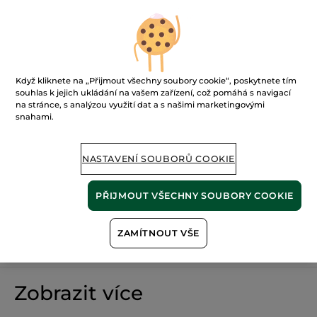
nalezeno 0
produktů
FILTROVAT
TŘÍDIT PODLE
Když kliknete na „Přijmout všechny soubory cookie“, poskytnete tím
souhlas k jejich ukládání na vašem zařízení, což pomáhá s navigací
na stránce, s analýzou využití dat a s našimi marketingovými
snahami.
NASTAVENÍ SOUBORŮ COOKIE
PŘIJMOUT VŠECHNY SOUBORY COOKIE
100%
rostlinné
60 hektarů
ZAMÍTNOUT VŠE
extrakty
ekologických polí
Zobrazit více