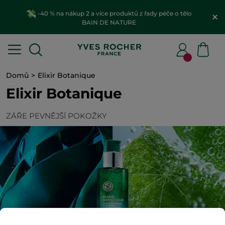
-40 % na nákup 2 a více produktů z řady péče o tělo
BAIN DE NATURE
Domů
Elixir Botanique
Elixir Botanique
ZÁŘE PEVNĚJŠÍ POKOŽKY