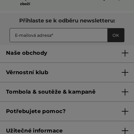
zboží
Přihlaste se k odběru newsletteru:
OK
Naše obchody
Naše obchody
Věrnostní klub
Franšízing
Pravidla věrnostního klubu do 31. 5. 2026
Tombola & soutěže & kampaně
Pravidla věrnostního klubu od 1. 6. 2026
Podmínky soutěží Meta
Potřebujete pomoc?
Podmínky aktuálních nabídek
Kontaktujte nás
Užitečné informace