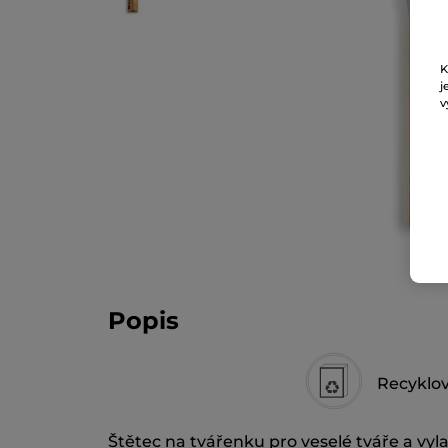
K
j
v
Popis
Recyklov
Štětec na tvářenku pro veselé tváře a vyla