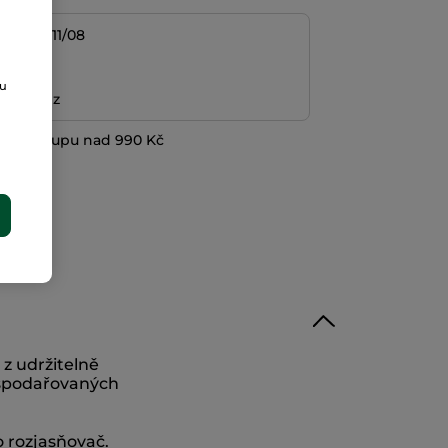
/08 do 11/08
platba
ou
ní peněz
při nákupu nad 990 Kč
E
 z udržitelně
spodařovaných
o rozjasňovač.