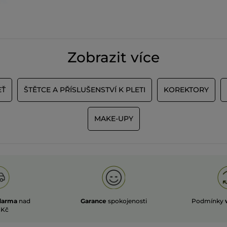
Zobrazit více
EŤ
ŠTĚTCE A PŘÍSLUŠENSTVÍ K PLETI
KOREKTORY
MAKE-UPY
darma
nad
Garance
spokojenosti
Podmínky
 Kč