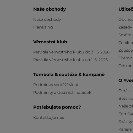
Naše obchody
Užite
Naše obchody
Obchod
Franšízing
Zásady
Směrni
Věrnostní klub
Ceník 
Způsob
Pravidla věrnostního klubu do 31. 5. 2026
Firemní
Pravidla věrnostního klubu od 1. 6. 2026
Odstou
Tombola & soutěže & kampaně
O Yve
Podmínky soutěží Meta
O nás
Podmínky aktuálních nabídek
Botanic
Naše z
Potřebujete pomoc?
Certifik
Kontaktujte nás
Otázky
Kariéra