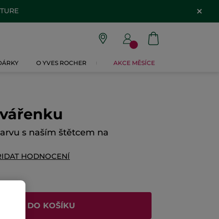
ATURE
 DÁRKY
O YVES ROCHER
AKCE MĚSÍCE
tvářenku
barvu s naším štětcem na
ŘIDAT HODNOCENÍ
ŘIDAT DO KOŠÍKU