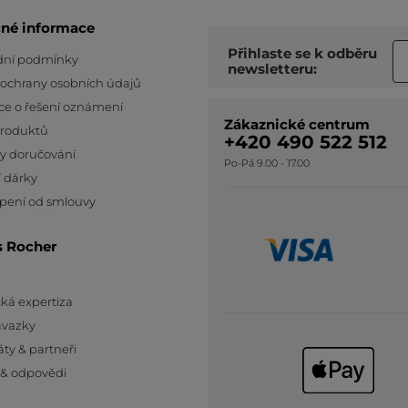
čné informace
Přihlaste se k odběru
ní podmínky
newsletteru:
 ochrany osobních údajů
ce o řešení oznámení
Zákaznické centrum
produktů
+420 490 522 512
y doručování
Po-Pá 9.00 - 17.00
 dárky
pení od smlouvy
s Rocher
ká expertiza
ávazky
áty & partneři
 & odpovědi