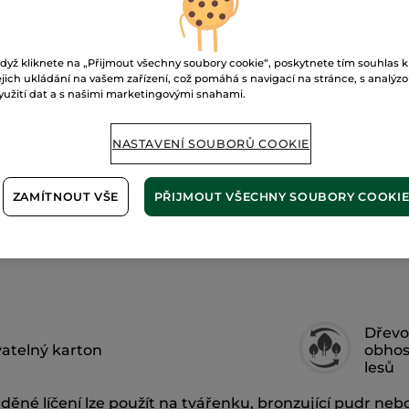
tvářenku
Doručení od 10
Zabezpečená 
dyž kliknete na „Přijmout všechny soubory cookie“, poskytnete tím souhlas k
ejich ukládání na vašem zařízení, což pomáhá s navigací na stránce, s analýz
Možnost vráce
yužití dat a s našimi marketingovými snahami.
Doprava zdarma 
ZJISTIT VÍCE
NASTAVENÍ SOUBORŮ COOKIE
ZAMÍTNOUT VŠE
PŘIJMOUT VŠECHNY SOUBORY COOKI
Dřevo
atelný karton
obho
lesů
děné líčení lze použít na tvářenku, bronzující pudr neb