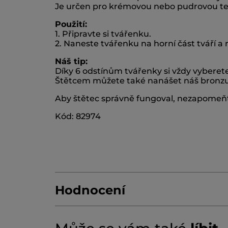
Je určen pro krémovou nebo pudrovou text
Použití:
1. Připravte si tvářenku.
2. Naneste tvářenku na horní část tváří 
Náš tip:
Díky 6 odstínům tvářenky si vždy vyberete
Štětcem můžete také nanášet náš bronzuj
Aby štětec správně fungoval, nezapomeňte
Kód: 82974
Hodnocení
4.7/5
103 RECENZÍ
Tato
★★★★★
★★★★★