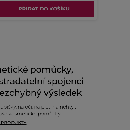
Ne
hodnocení
PŘIDAT DO KOŠÍKU
Doporučuje tento produkt
Ano
Původně odesláno pro yves-rocher.fr
CE
etické pomůcky,
tradatelní spojenci
bezchybný výsledek
ubičky, na oči, na pleť, na nehty...
naše kosmetické pomůcky
T PRODUKTY