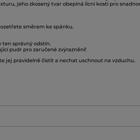
uru, jeho zkosený tvar obepíná lícní kosti pro snadnou
a rozetřete směrem ke spánku.
 ten správný odstín.
ící pudr pro zaručené zvýraznění!
 jej pravidelně čistit a nechat uschnout na vzduchu.
≡
SEŘADIT POD
FILTROVAT REVIEWS
Kliknutím
na
následující
tlačítko