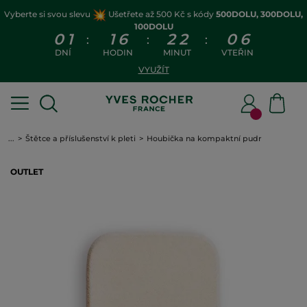
Vyberte si svou slevu
Ušetřete až 500 Kč s kódy
500DOLU, 300DOLU,
100DOLU
0
1
1
6
2
2
0
6
:
:
:
DNÍ
HODIN
MINUT
VTEŘIN
VYUŽÍT
...
Štětce a příslušenství k pleti
Houbička na kompaktní pudr
OUTLET