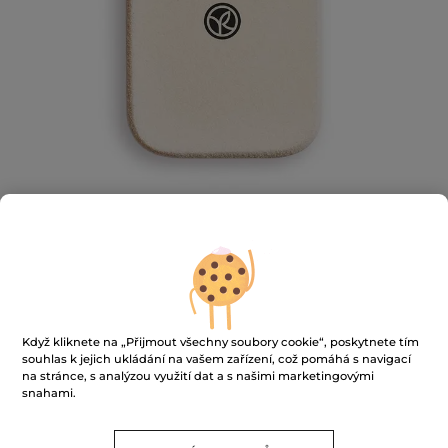
Houbička na kompaktní pudr
Když kliknete na „Přijmout všechny soubory cookie“, poskytnete tím
souhlas k jejich ukládání na vašem zařízení, což pomáhá s navigací
Usnadňuje aplikaci kompaktního pudru pro dokonalý
na stránce, s analýzou využití dat a s našimi marketingovými
a na míru šitý výsledek.
snahami.
1 ks
★★★★★
★★★★★
3.5
(2)
PŘIDAT HODNOCENÍ
3.5