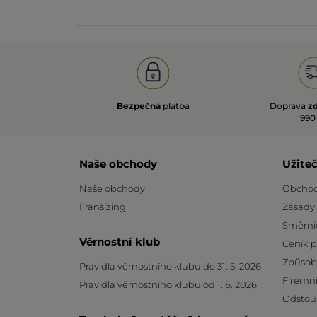
Bezpečná
platba
Doprava
z
990
Naše obchody
Užite
Naše obchody
Obchod
Franšízing
Zásady
Směrni
Věrnostní klub
Ceník 
Způsob
Pravidla věrnostního klubu do 31. 5. 2026
Firemní
Pravidla věrnostního klubu od 1. 6. 2026
Odstou