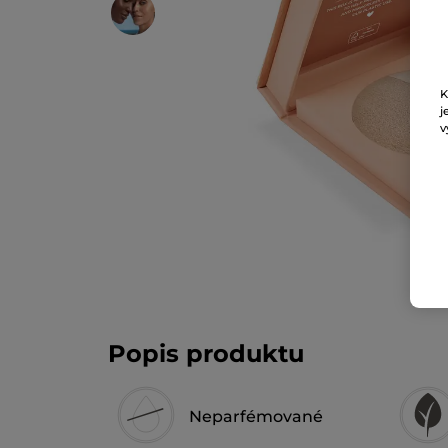
K
j
v
Popis produktu
Neparfémované