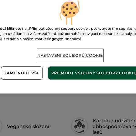
pudr
Doré
dyž kliknete na „Přijmout všechny soubory cookie“, poskytnete tím souhlas k
P
ejich ukládání na vašem zařízení, což pomáhá s navigací na stránce, s analýz
yužití dat a s našimi marketingovými snahami.
Doručení od 12
NASTAVENÍ SOUBORŮ COOKIE
Zabezpečená 
Možnost vráce
ZAMÍTNOUT VŠE
PŘIJMOUT VŠECHNY SOUBORY COOKI
Doprava zdarma 
ZJISTIT VÍCE
Karton z udržitel
Veganské složení
obhospodařovan
lesů