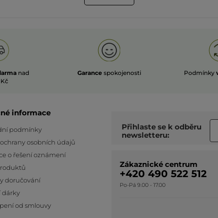
darma
nad
Garance
spokojenosti
Podmínky
 Kč
čné informace
Přihlaste se k odběru
ní podmínky
newsletteru:
 ochrany osobních údajů
ce o řešení oznámení
Zákaznické centrum
produktů
+420 490 522 512
y doručování
Po-Pá 9.00 - 17.00
 dárky
pení od smlouvy