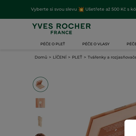
Vyberte si svou slevu
Ušetřete až 500 Kč s k
PÉČE O PLEŤ
PÉČE O VLASY
PÉČE
Domů
LÍČENÍ
PLEŤ
Tvářenky a rozjasňovač