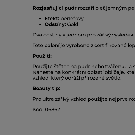
Rozjasňující pudr
rozzáří pleť jemným p
Efekt:
perleťový
Odstíny:
Gold
Dva odstíny v jednom pro zářivý výsledek
Toto balení je vyrobeno z certifikované le
Použití:
Použijte štětec na pudr nebo tvářenku a 
Naneste na konkrétní oblasti obličeje, které
vzhled, který odráží přirozené světlo.
Beauty tip:
Pro ultra zářivý vzhled použijte nejprve 
Kód: 06862