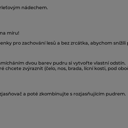
erleťovým nádechem.
 na míru!
penky pro zachování lesů a bez zrcátka, abychom snížili 
smícháním dvou barev pudru si vytvořte vlastní odstín.
 chcete zvýraznit (čelo, nos, brada, lícní kosti, pod oboč
rozjasňovač a poté zkombinujte s rozjasňujícím pudrem.