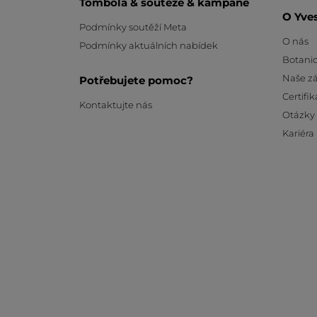
Tombola & soutěže & kampaně
O Yve
Podmínky soutěží Meta
O nás
Podmínky aktuálních nabídek
Botanic
Naše z
Potřebujete pomoc?
Certifik
Kontaktujte nás
Otázky
Kariéra