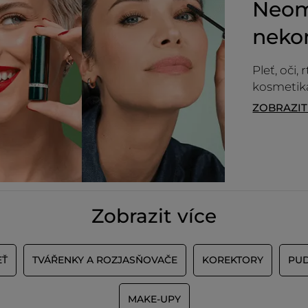
Neom
neko
SC
·
před 8 měsíci
Odpověď od yves-rocher.fr:
Bonjour,
Pleť, oči,
Nous sommes navrés d'apprendre
kosmetika
que notre Enlumineur de Teint ne
ZOBRAZI
vous convienne pas de par l'effet qu'il
procure à son application.
Vos remarques sont transmises au
service concerné.
A bientôt !
NAČÍST VÍ
Zobrazit více
EŤ
TVÁŘENKY A ROZJASŇOVAČE
KOREKTORY
PU
MAKE-UPY