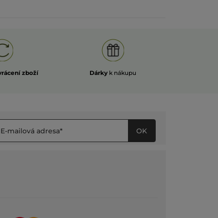
vrácení zboží
Dárky
k nákupu
OK