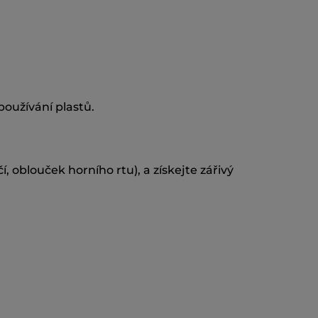
používání plastů.
í, oblouček horního rtu), a získejte zářivý