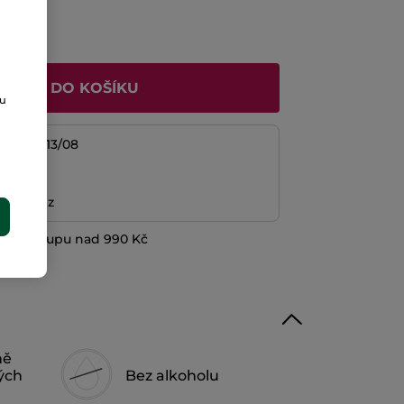
ŘIDAT DO KOŠÍKU
ou
/08 do 13/08
platba
ní peněz
E
při nákupu nad 990 Kč
ně
ých
Bez alkoholu