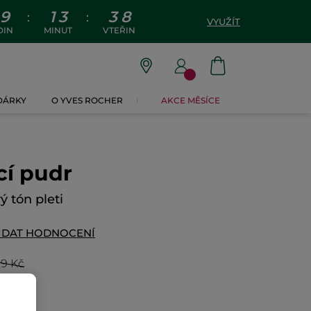
9
1
3
3
7
:
:
VYUŽÍT
DIN
MINUT
VTEŘIN
 DÁRKY
O YVES ROCHER
AKCE MĚSÍCE
cí pudr
ý tón pleti
IDAT HODNOCENÍ
9 Kč