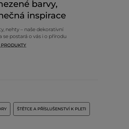
ezené barvy,
nečná inspirace
 rty, nehty – naše dekorativní
 se postará o vás i o přírodu
T PRODUKTY
CE
DRY
ŠTĚTCE A PŘÍSLUŠENSTVÍ K PLETI