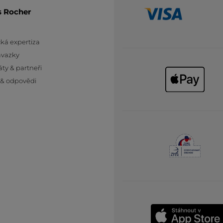
s Rocher
ká expertiza
ávazky
áty & partneři
 & odpovědi