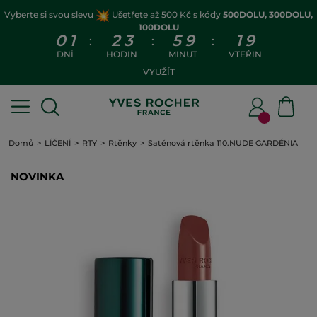
Vyberte si svou slevu
Ušetřete až 500 Kč s kódy
500DOLU, 300DOLU,
100DOLU
0
1
2
3
5
9
1
8
:
:
:
DNÍ
HODIN
MINUT
VTEŘIN
VYUŽÍT
Domů
LÍČENÍ
RTY
Rtěnky
Saténová rtěnka 110.NUDE GARDÉNIA
NOVINKA