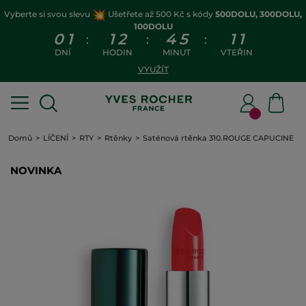
Vyberte si svou slevu
Ušetřete až 500 Kč s kódy
500DOLU, 300DOLU,
100DOLU
0
1
1
2
4
5
1
1
:
:
:
DNÍ
HODIN
MINUT
VTEŘIN
VYUŽÍT
Domů
LÍČENÍ
RTY
Rtěnky
Saténová rtěnka 310.ROUGE CAPUCINE
NOVINKA