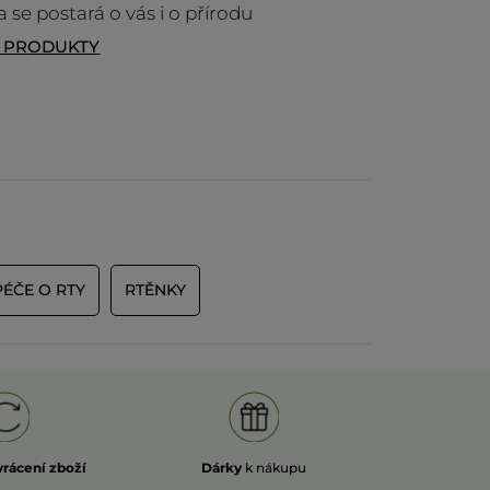
 se postará o vás i o přírodu
T PRODUKTY
CE
PÉČE O RTY
RTĚNKY
vrácení zboží
Dárky
k nákupu