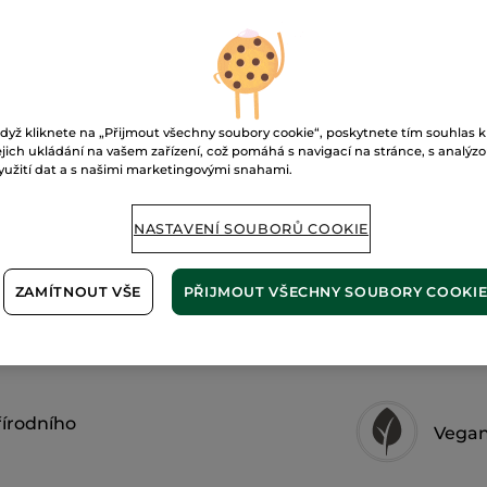
rty
03. Camélia séduisant
P
dyž kliknete na „Přijmout všechny soubory cookie“, poskytnete tím souhlas k
Doručení od 12
ejich ukládání na vašem zařízení, což pomáhá s navigací na stránce, s analýz
yužití dat a s našimi marketingovými snahami.
Zabezpečená 
Možnost vráce
NASTAVENÍ SOUBORŮ COOKIE
Doprava zdarma 
ZJISTIT VÍCE
ZAMÍTNOUT VŠE
PŘIJMOUT VŠECHNY SOUBORY COOKI
řírodního
Vegan