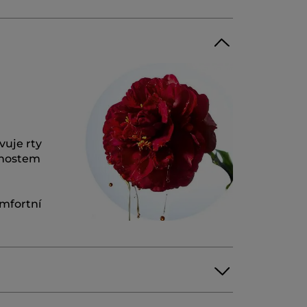
ivuje rty
tnostem
omfortní