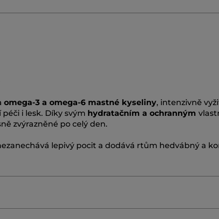
a
omega-3 a omega-6 mastné kyseliny
, intenzivně vyž
í péči i lesk. Díky svým
hydratačním a ochranným
vlas
ně zvýrazněné po celý den.
 nezanechává lepivý pocit a dodává rtům hedvábný a k