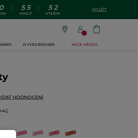
0
5
5
5
1
:
:
VYUŽÍT
DIN
MINUT
VTEŘIN
 DÁRKY
O YVES ROCHER
AKCE MĚSÍCE
ty
IDAT HODNOCENÍ
9 Kč
g