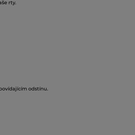
še rty.
ovídajícím odstínu.