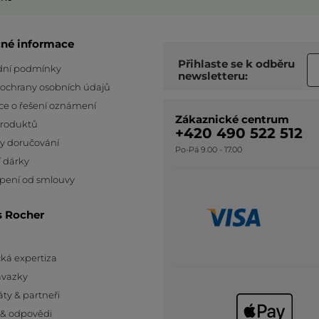
čné informace
Přihlaste se k odběru
ní podmínky
newsletteru:
 ochrany osobních údajů
ce o řešení oznámení
Zákaznické centrum
produktů
+420 490 522 512
y doručování
Po-Pá 9.00 - 17.00
 dárky
pení od smlouvy
s Rocher
ká expertiza
ávazky
áty & partneři
 & odpovědi