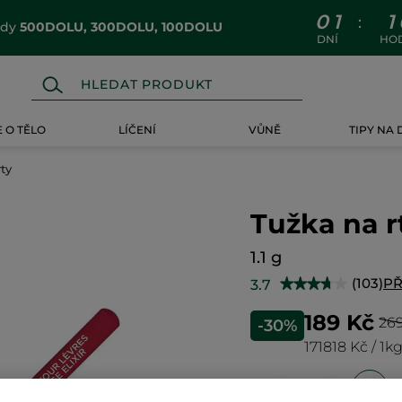
0
1
1
:
ódy
500DOLU, 300DOLU, 100DOLU
DNÍ
HO
 O TĚLO
LÍČENÍ
VŮNĚ
TIPY NA
ty
Tužka na r
1.1 g
(103)
PŘ
3.7
★★★★★
★★★★★
3.7
z
189 Kč
26
-30%
5
hvězdiček.
171818 Kč / 1k
Číst
recenze
pro
Tužka
na