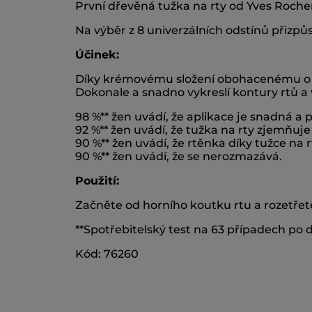
První dřevěná tužka na rty od Yves Rocher
Na výběr z 8 univerzálních odstínů přizp
Účinek:
Díky krémovému složení obohacenému o k
Dokonale a snadno vykreslí kontury rtů a 
98 %** žen uvádí, že aplikace je snadná a 
92 %** žen uvádí, že tužka na rty zjemňuje
90 %** žen uvádí, že rtěnka díky tužce na rt
90 %** žen uvádí, že se nerozmazává.
Použití:
Začněte od horního koutku rtu a rozetřet
**Spotřebitelský test na 63 případech po 
Kód: 76260