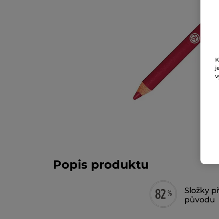
K
j
v
Popis produktu
Složky p
původu