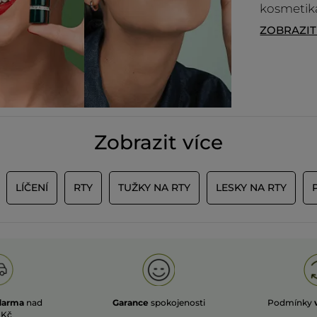
mají obvykle lepší výdrž než lesklé
kosmetika
varianty. Pokud byste chtěla
prodloužit její efekt, můžete zkusit
ZOBRAZI
zafixovat pudrem. 🌞
NAČÍST VÍ
Zobrazit více
LÍČENÍ
RTY
TUŽKY NA RTY
LESKY NA RTY
darma
nad
Garance
spokojenosti
Podmínky
 Kč