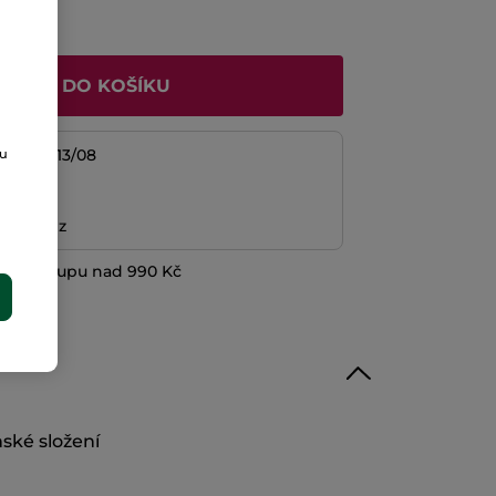
ŘIDAT DO KOŠÍKU
/08 do 13/08
ou
platba
ní peněz
při nákupu nad 990 Kč
E
ské složení