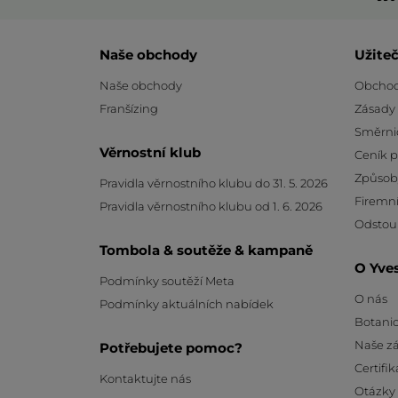
Naše obchody
Užite
Naše obchody
Obchod
Franšízing
Zásady
Směrni
Věrnostní klub
Ceník 
Způsob
Pravidla věrnostního klubu do 31. 5. 2026
Firemní
Pravidla věrnostního klubu od 1. 6. 2026
Odstou
Tombola & soutěže & kampaně
O Yve
Podmínky soutěží Meta
O nás
Podmínky aktuálních nabídek
Botanic
Naše z
Potřebujete pomoc?
Certifik
Kontaktujte nás
Otázky