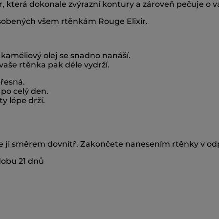
, která dokonale zvýrazní kontury a zároveň pečuje o va
ůsobených všem rtěnkám Rouge Elixir.
améliový olej se snadno nanáší.
vaše rtěnka pak déle vydrží.
přesná.
 po celý den.
y lépe drží.
e ji směrem dovnitř. Zakončete nanesením rtěnky v odp
dobu 21 dnů