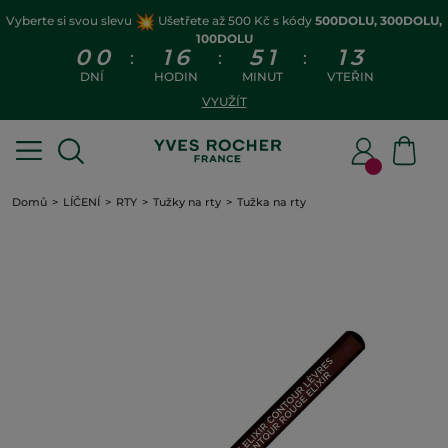
Vyberte si svou slevu
Ušetřete až 500 Kč s kódy
500DOLU, 300DOLU,
100DOLU
0
0
1
6
5
1
1
3
:
:
:
DNÍ
HODIN
MINUT
VTEŘIN
VYUŽÍT
Domů
LÍČENÍ
RTY
Tužky na rty
Tužka na rty