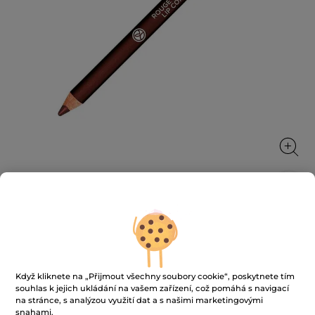
Tužka na rty
1.1 g
★★★★★
★★★★★
3.7
(103)
PŘIDAT HODNOCENÍ
Když kliknete na „Přijmout všechny soubory cookie“, poskytnete tím
souhlas k jejich ukládání na vašem zařízení, což pomáhá s navigací
3.7
z
189 Kč
na stránce, s analýzou využití dat a s našimi marketingovými
269 Kč
-30%
5
snahami.