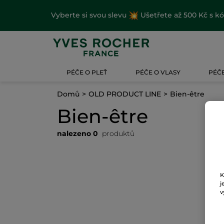
Vyberte si svou slevu
Ušetřete až 500 Kč s k
PÉČE O PLEŤ
PÉČE O VLASY
PÉČE
Domů
OLD PRODUCT LINE
Bien-être
Bien-être
nalezeno 0
produktů
K
j
v