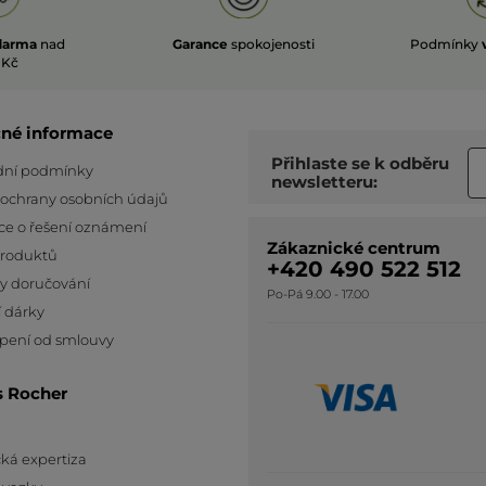
darma
nad
Garance
spokojenosti
Podmínky
 Kč
čné informace
Přihlaste se k odběru
ní podmínky
newsletteru:
 ochrany osobních údajů
ce o řešení oznámení
Zákaznické centrum
produktů
+420 490 522 512
y doručování
Po-Pá 9.00 - 17.00
 dárky
pení od smlouvy
s Rocher
ká expertiza