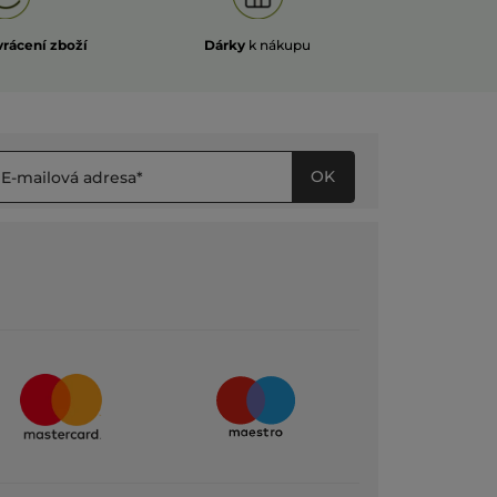
vrácení zboží
Dárky
k nákupu
OK