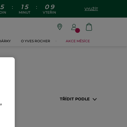
5
1
5
0
9
:
:
VYUŽÍT
DIN
MINUT
VTEŘIN
 DÁRKY
O YVES ROCHER
AKCE MĚSÍCE
TŘÍDIT PODLE
ou