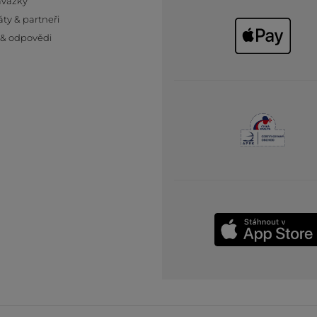
ávazky
áty & partneři
 & odpovědi