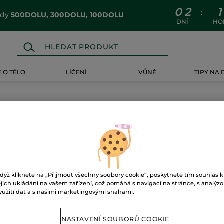
0
2
1
:
ódy
500DOLU, 300DOLU, 100DOLU
DNÍ
HO
 O TĚLO
LÍČENÍ
VŮNĚ
TIPY NA
dyž kliknete na „Přijmout všechny soubory cookie“, poskytnete tím souhlas k
ejich ukládání na vašem zařízení, což pomáhá s navigací na stránce, s analýz
yužití dat a s našimi marketingovými snahami.
NASTAVENÍ SOUBORŮ COOKIE