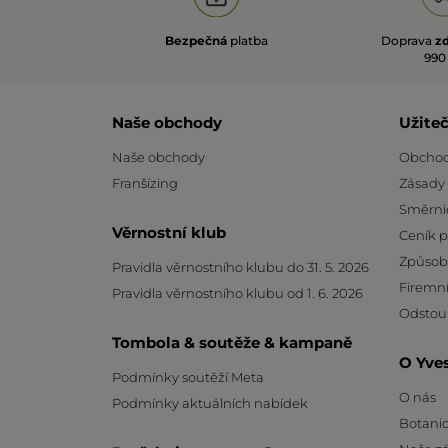
Bezpečná
platba
Doprava
z
990
Naše obchody
Užite
Naše obchody
Obchod
Franšízing
Zásady
Směrni
Věrnostní klub
Ceník 
Způsob
Pravidla věrnostního klubu do 31. 5. 2026
Firemní
Pravidla věrnostního klubu od 1. 6. 2026
Odstou
Tombola & soutěže & kampaně
O Yve
Podmínky soutěží Meta
O nás
Podmínky aktuálních nabídek
Botanic