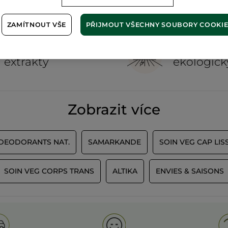
ZAMÍTNOUT VŠE
PŘIJMOUT VŠECHNY SOUBORY COOKI
100%
rostlinné
60 hekta
extrakty
ekologick
Zobrazit více
 DEODORANTS NAT.
SAMARKANDE
SOIN VEG CAP LIS
SOIN VEG CORPS TRANS
ALTIKA
ENVIES & SAISONS