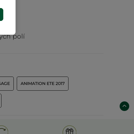
E
rů
ých polí
SAGE
ANIMATION ETE 2017