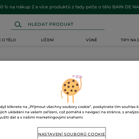
0 % na nákup 2 a více produktů z řady péče o tělo BAIN DE N
 O TĚLO
LÍČENÍ
VŮNĚ
TIPY NA
dyž kliknete na „Přijmout všechny soubory cookie“, poskytnete tím souhlas k
ejich ukládání na vašem zařízení, což pomáhá s navigací na stránce, s analýz
yužití dat a s našimi marketingovými snahami.
NASTAVENÍ SOUBORŮ COOKIE