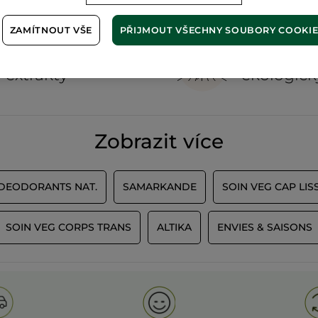
ZAMÍTNOUT VŠE
PŘIJMOUT VŠECHNY SOUBORY COOKI
100%
rostlinné
60 hekta
extrakty
ekologick
Zobrazit více
 DEODORANTS NAT.
SAMARKANDE
SOIN VEG CAP LIS
SOIN VEG CORPS TRANS
ALTIKA
ENVIES & SAISONS