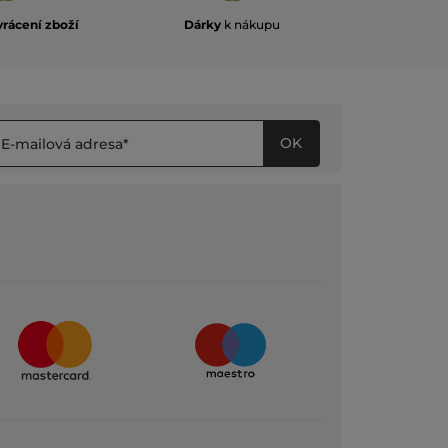
vrácení zboží
Dárky
k nákupu
OK