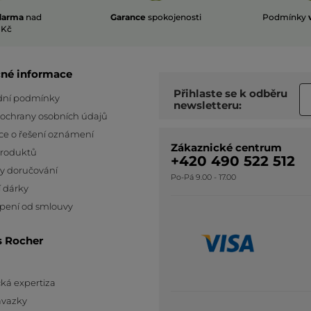
darma
nad
Garance
spokojenosti
Podmínky
 Kč
čné informace
Přihlaste se k odběru
ní podmínky
newsletteru:
 ochrany osobních údajů
ce o řešení oznámení
Zákaznické centrum
produktů
+420 490 522 512
y doručování
Po-Pá 9.00 - 17.00
 dárky
pení od smlouvy
s Rocher
ká expertiza
ávazky