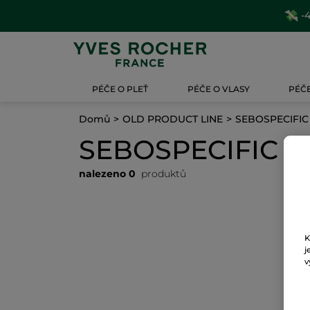
-4
PÉČE O PLEŤ
PÉČE O VLASY
PÉČE
Domů
OLD PRODUCT LINE
SEBOSPECIFIC
SEBOSPECIFIC
nalezeno 0
produktů
K
j
v