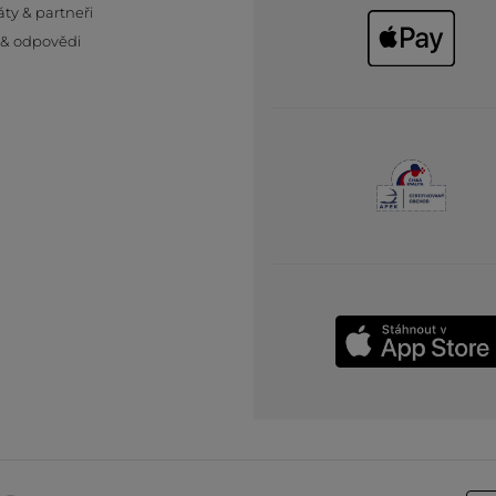
áty & partneři
 & odpovědi