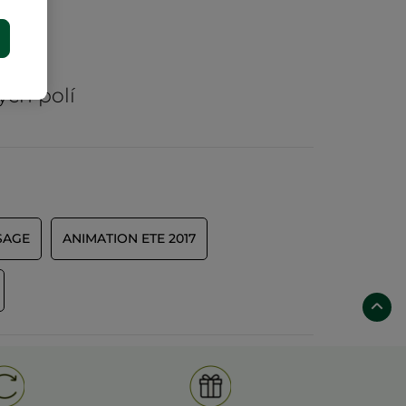
E
rů
ých polí
SAGE
ANIMATION ETE 2017