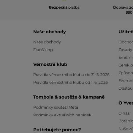
Bezpečná
platba
Doprava
z
990
Naše obchody
Užite
Naše obchody
Obchod
Franšízing
Zásady
Směrni
Věrnostní klub
Ceník 
Způsob
Pravidla věrnostního klubu do 31. 5. 2026
Firemní
Pravidla věrnostního klubu od 1. 6. 2026
Odstou
Tombola & soutěže & kampaně
O Yve
Podmínky soutěží Meta
O nás
Podmínky aktuálních nabídek
Botanic
Naše z
Potřebujete pomoc?