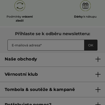
Podmínky
vrácení
Dárky
k nákupu
zboží
Přihlaste se k odběru newsletteru:
OK
Naše obchody
Naše obchody
Věrnostní klub
Franšízing
Pravidla věrnostního klubu do 31. 5. 2026
Tombola & soutěže & kampaně
Pravidla věrnostního klubu od 1. 6. 2026
Podmínky soutěží Meta
Potřebujete pomoc?