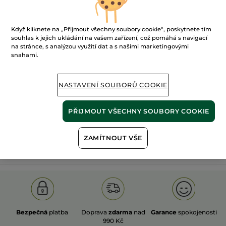
Když kliknete na „Přijmout všechny soubory cookie“, poskytnete tím
souhlas k jejich ukládání na vašem zařízení, což pomáhá s navigací
na stránce, s analýzou využití dat a s našimi marketingovými
snahami.
100%
rostlinné
60 hektarů
extrakty
ekologických polí
NASTAVENÍ SOUBORŮ COOKIE
Zobrazit více
PŘIJMOUT VŠECHNY SOUBORY COOKIE
ZAMÍTNOUT VŠE
S
OLD PRODUCT LINE
LES DEODORANTS NAT.
SA
Bezpečná
platba
Doprava
zdarma
nad
Garance
spokojenosti
990 Kč