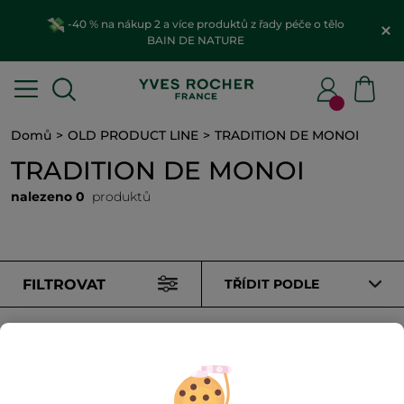
-40 % na nákup 2 a více produktů z řady péče o tělo
BAIN DE NATURE
Domů
OLD PRODUCT LINE
TRADITION DE MONOI
TRADITION DE MONOI
nalezeno 0
produktů
FILTROVAT
TŘÍDIT PODLE