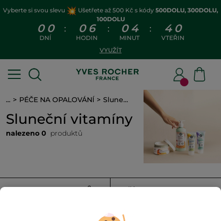
Vyberte si svou slevu
Ušetřete až 500 Kč s kódy
500DOLU, 300DOLU,
100DOLU
0
0
0
6
0
4
4
0
:
:
:
DNÍ
HODIN
MINUT
VTEŘIN
VYUŽÍT
...
PÉČE NA OPALOVÁNÍ
Sluneční vitamíny
Sluneční vitamíny
nalezeno 0
produktů
FILTROVAT
TŘÍDIT PODLE