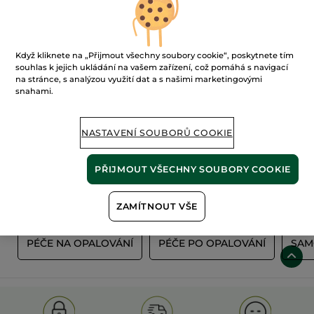
Když kliknete na „Přijmout všechny soubory cookie“, poskytnete tím
souhlas k jejich ukládání na vašem zařízení, což pomáhá s navigací
na stránce, s analýzou využití dat a s našimi marketingovými
snahami.
100%
rostlinné
60 hektarů
NASTAVENÍ SOUBORŮ COOKIE
extrakty
ekologických polí
PŘIJMOUT VŠECHNY SOUBORY COOKIE
Zobrazit více
ZAMÍTNOUT VŠE
Ï
PÉČE NA OPALOVÁNÍ
PÉČE PO OPALOVÁNÍ
SAM