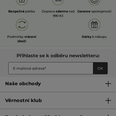
Bezpečná
platba
Doprava
zdarma
nad
Garance
spokojenosti
990 Kč
Podmínky
vrácení
Dárky
k nákupu
zboží
Přihlaste se k odběru newsletteru:
OK
Naše obchody
Naše obchody
Věrnostní klub
Franšízing
Pravidla věrnostního klubu do 31. 5. 2026