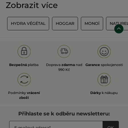
Zobrazit více
E
HYDRA VÉGÉTAL
HOGGAR
MONOÏ
NATURE
Bezpečná
platba
Doprava
zdarma
nad
Garance
spokojenosti
990 Kč
Podmínky
vrácení
Dárky
k nákupu
zboží
Přihlaste se k odběru newsletteru:
OK