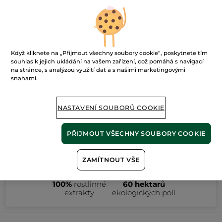
nalezeno 0
produktů
Když kliknete na „Přijmout všechny soubory cookie“, poskytnete tím
FILTROVAT
TŘÍDIT PODLE
souhlas k jejich ukládání na vašem zařízení, což pomáhá s navigací
na stránce, s analýzou využití dat a s našimi marketingovými
snahami.
NASTAVENÍ SOUBORŮ COOKIE
PŘIJMOUT VŠECHNY SOUBORY COOKIE
ZAMÍTNOUT VŠE
100%
rostlinné
60 hektarů
extrakty
ekologických polí