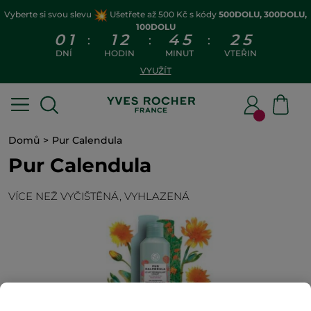
Vyberte si svou slevu
Ušetřete až 500 Kč s kódy
500DOLU, 300DOLU,
100DOLU
0
1
1
2
4
5
2
5
:
:
:
DNÍ
HODIN
MINUT
VTEŘIN
VYUŽÍT
Domů
Pur Calendula
Pur Calendula
VÍCE NEŽ VYČIŠTĚNÁ, VYHLAZENÁ