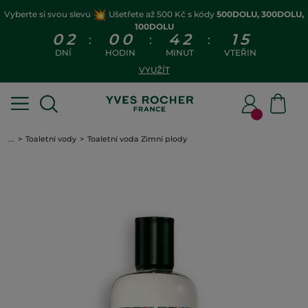
Vyberte si svou slevu
Ušetřete až 500 Kč s kódy
500DOLU, 300DOLU,
100DOLU
0
2
0
0
4
2
1
5
:
:
:
DNÍ
HODIN
MINUT
VTEŘIN
VYUŽÍT
...
Toaletní vody
Toaletní voda Zimní plody