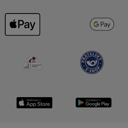
Doporučuje tento produkt
Ano
Původně odesláno pro yves-rocher.fr
NAČÍST VÍCE