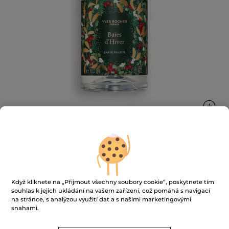
Toaletní voda Zimní plody
Když kliknete na „Přijmout všechny soubory cookie“, poskytnete tím
Hřejivá vůně vanilky a zimního ovoce s jemnými
souhlas k jejich ukládání na vašem zařízení, což pomáhá s navigací
květinovými tóny
na stránce, s analýzou využití dat a s našimi marketingovými
100 ml
snahami.
★★★★★
★★★★★
3.8
(10)
PŘIDAT HODNOCENÍ
3.8