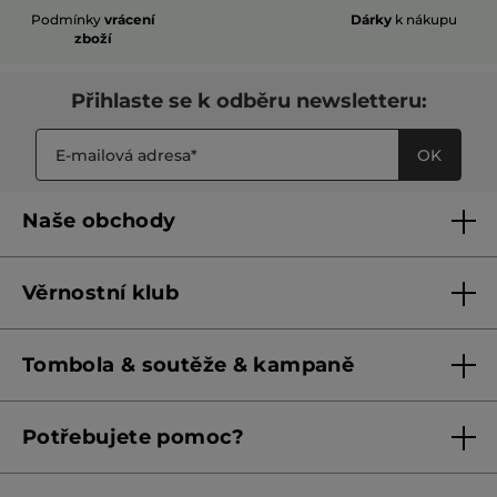
Podmínky
vrácení
Dárky
k nákupu
zboží
Přihlaste se k odběru newsletteru:
OK
Naše obchody
Naše obchody
Věrnostní klub
Franšízing
Pravidla věrnostního klubu do 31. 5. 2026
Tombola & soutěže & kampaně
Pravidla věrnostního klubu od 1. 6. 2026
Podmínky soutěží Meta
Potřebujete pomoc?
Podmínky aktuálních nabídek
Kontaktujte nás