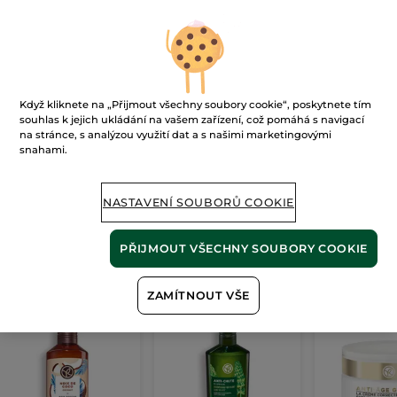
Ups!
Když kliknete na „Přijmout všechny soubory cookie“, poskytnete tím
souhlas k jejich ukládání na vašem zařízení, což pomáhá s navigací
na stránce, s analýzou využití dat a s našimi marketingovými
snahami.
Stránku nelze zobrazit.
Zdá se, že tato
stránka již neexistuje
, nebo
odkaz není platný.
NASTAVENÍ SOUBORŮ COOKIE
PŘIJMOUT VŠECHNY SOUBORY COOKIE
Naše
nejprodávanější produkty
ZAMÍTNOUT VŠE
BESTSELLER
BESTSELLER
BESTSELLER