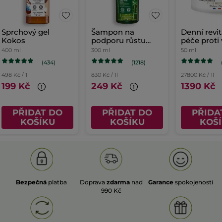
Sprchový gel
Šampon na
Denní revit
Kokos
podporu růstu
péče proti
vlasů
400 ml
300 ml
50 ml
(434)
(1218)
498 Kč / 1l
830 Kč / 1l
27800 Kč / 1l
199 Kč
249 Kč
1390 Kč
PŘIDAT DO
PŘIDAT DO
PŘIDA
KOŠÍKU
KOŠÍKU
KOŠ
Bezpečná
platba
Doprava
zdarma
nad
Garance
spokojenosti
990 Kč