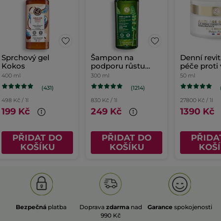
Sprchový gel
Šampon na
Denní revit
Kokos
podporu růstu
péče proti
vlasů
400 ml
300 ml
50 ml
(431)
(1214)
498 Kč / 1l
830 Kč / 1l
27800 Kč / 1l
199 Kč
249 Kč
1390 Kč
PŘIDAT DO
PŘIDAT DO
PŘIDA
KOŠÍKU
KOŠÍKU
KOŠ
Bezpečná
platba
Doprava
zdarma
nad
Garance
spokojenosti
990 Kč