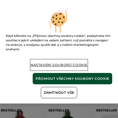
Ups!
Když kliknete na „Přijmout všechny soubory cookie“, poskytnete tím
souhlas k jejich ukládání na vašem zařízení, což pomáhá s navigací
na stránce, s analýzou využití dat a s našimi marketingovými
snahami.
Stránku nelze zobrazit.
NASTAVENÍ SOUBORŮ COOKIE
Zdá se, že tato
stránka již neexistuje
, nebo
odkaz není platný.
PŘIJMOUT VŠECHNY SOUBORY COOKIE
ZAMÍTNOUT VŠE
Naše
nejprodávanější produkty
BESTSELLER
BESTSELLER
BESTSELLER