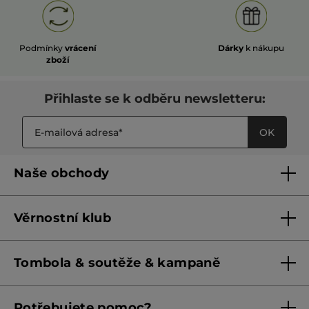
Podmínky
vrácení
Dárky
k nákupu
zboží
Přihlaste se k odběru newsletteru:
OK
Naše obchody
Naše obchody
Věrnostní klub
Franšízing
Pravidla věrnostního klubu do 31. 5. 2026
Tombola & soutěže & kampaně
Pravidla věrnostního klubu od 1. 6. 2026
Podmínky soutěží Meta
Potřebujete pomoc?