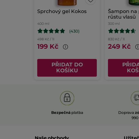
Sprchový gel Kokos
Šampon na 
růstu vlasů
400 ml
300 ml
(430)
498 Kč / 1l
830 Kč / 1l
199 Kč
249 Kč
PŘIDAT DO
PŘID
KOŠÍKU
KOŠ
Bezpečná
platba
Doprava
z
990
Naše obchody
Užite