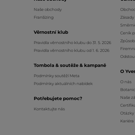
Naše obchody
Obchod
Franšízing
Zásady
Směrni
Věrnostní klub
Ceník 
Způsob
Pravidla věrnostního klubu do 31. 5. 2026
Firemní
Pravidla věrnostního klubu od 1. 6. 2026
Odstou
Tombola & soutěže & kampaně
O Yve
Podmínky soutěží Meta
O nás
Podmínky aktuálních nabídek
Botanic
Naše z
Potřebujete pomoc?
Certifik
Kontaktujte nás
Otázky
Kariéra