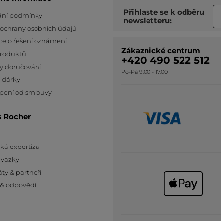
Přihlaste se k odběru
ní podmínky
newsletteru:
 ochrany osobních údajů
ce o řešení oznámení
Zákaznické centrum
produktů
+420 490 522 512
y doručování
Po-Pá 9.00 - 17.00
 dárky
pení od smlouvy
s Rocher
ká expertiza
ávazky
áty & partneři
 & odpovědi