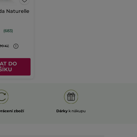
da Naturelle
(683)
90 Kč
AT DO
ŠÍKU
vrácení zboží
Dárky
k nákupu