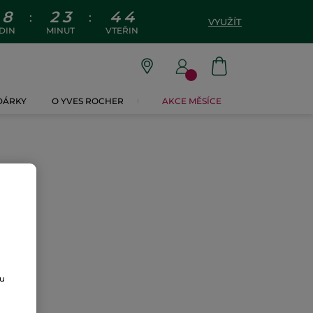
8
2
3
4
3
:
:
VYUŽÍT
DIN
MINUT
VTEŘIN
 DÁRKY
O YVES ROCHER
AKCE MĚSÍCE
ou