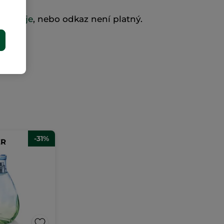
existuje
, nebo odkaz není platný.
E
-31%
ER