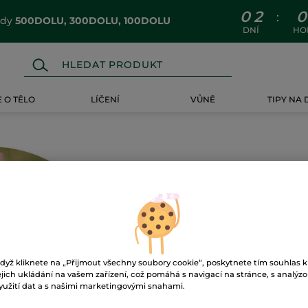
0
2
0
:
ódy
500DOLU, 300DOLU, 100DOLU
DNÍ
HO
 O TĚLO
LÍČENÍ
VŮNĚ
TIPY NA
Ups!
dyž kliknete na „Přijmout všechny soubory cookie“, poskytnete tím souhlas k
ejich ukládání na vašem zařízení, což pomáhá s navigací na stránce, s analýz
yužití dat a s našimi marketingovými snahami.