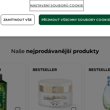
Stránku nelze zobrazit.
NASTAVENÍ SOUBORŮ COOKIE
Zdá se, že tato
stránka již ne
ZAMÍTNOUT VŠE
PŘIJMOUT VŠECHNY SOUBORY COOKI
Naše
nejprodávanější produkty
R
BESTSELLER
BESTSELL