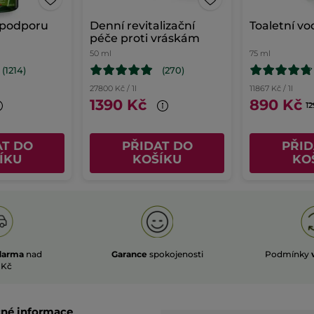
podporu
Denní revitalizační
Toaletní vo
péče proti vráskám
50 ml
75 ml
(1214)
(270)
27800 Kč / 1l
11867 Kč / 1l
1390 Kč
890 Kč
12
AT DO
PŘIDAT DO
PŘID
ÍKU
KOŠÍKU
KO
darma
nad
Garance
spokojenosti
Podmínky
 Kč
čné informace