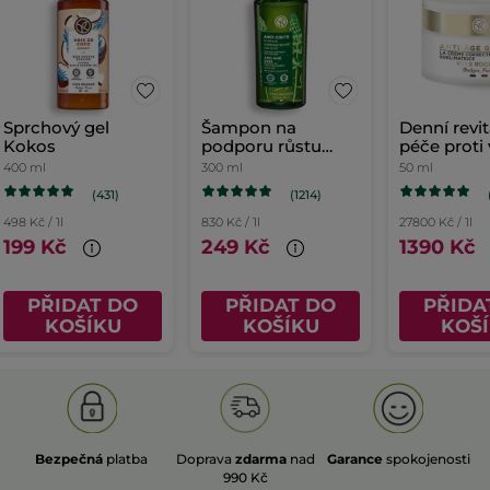
Sprchový gel
Šampon na
Denní revit
Kokos
podporu růstu
péče proti
vlasů
400 ml
300 ml
50 ml
(431)
(1214)
498 Kč / 1l
830 Kč / 1l
27800 Kč / 1l
199 Kč
249 Kč
1390 Kč
PŘIDAT DO
PŘIDAT DO
PŘIDA
KOŠÍKU
KOŠÍKU
KOŠ
Bezpečná
platba
Doprava
zdarma
nad
Garance
spokojenosti
990 Kč