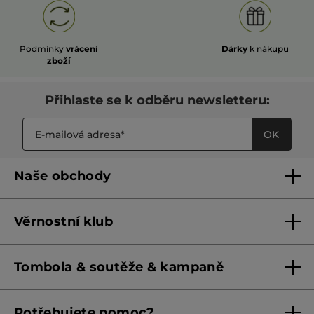
Podmínky
vrácení
Dárky
k nákupu
zboží
Přihlaste se k odběru newsletteru:
OK
Naše obchody
Naše obchody
Věrnostní klub
Franšízing
Pravidla věrnostního klubu do 31. 5. 2026
Tombola & soutěže & kampaně
Pravidla věrnostního klubu od 1. 6. 2026
Podmínky soutěží Meta
Potřebujete pomoc?