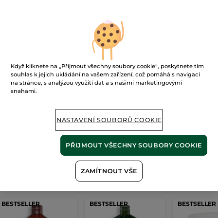
Ups!
Když kliknete na „Přijmout všechny soubory cookie“, poskytnete tím
souhlas k jejich ukládání na vašem zařízení, což pomáhá s navigací
na stránce, s analýzou využití dat a s našimi marketingovými
snahami.
Stránku nelze zobrazit.
NASTAVENÍ SOUBORŮ COOKIE
Zdá se, že tato
stránka již neexistuje
, nebo
odkaz není platný.
PŘIJMOUT VŠECHNY SOUBORY COOKIE
ZAMÍTNOUT VŠE
Naše
nejprodávanější produkty
BESTSELLER
BESTSELLER
BESTSELLER