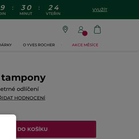
9
3
0
2
4
:
:
VYUŽÍT
DIN
MINUT
VTEŘIN
 DÁRKY
O YVES ROCHER
AKCE MĚSÍCE
í tampony
etrné odlíčení
ŘIDAT HODNOCENÍ
ŘIDAT DO KOŠÍKU