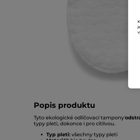
K
j
v
Popis produktu
Tyto ekologické odličovací tampony
odstr
*
typy pleti, dokonce i pro citlivou.
Typ pleti:
všechny typy pleti