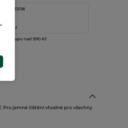
/08 do 13/08
platba
ou
ní peněz
při nákupu nad 990 Kč
E
ť
. Pro jemné čištění vhodné pro všechny