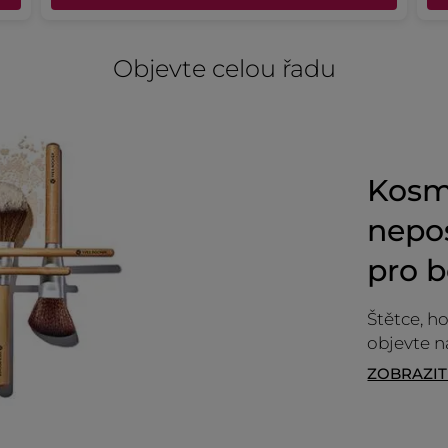
Původně odesláno pro yves-rocher.fr
Objevte celou řadu
NAČÍST VÍ
Kosm
nepos
pro 
Štětce, ho
objevte 
ZOBRAZI