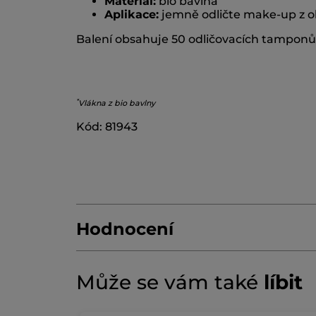
Materiál:
bio bavlna
Aplikace:
jemně odličte make-up z obl
Balení obsahuje 50 odličovacích tamponů
*
Vlákna z bio bavlny
Kód: 81943
Hodnocení
Může se vám také
líbit
4.6/5
294 RECENZÍ
Tato
★★★★★
★★★★★
akce
4.6
vás
z
NAPIŠTE RECENZI
.