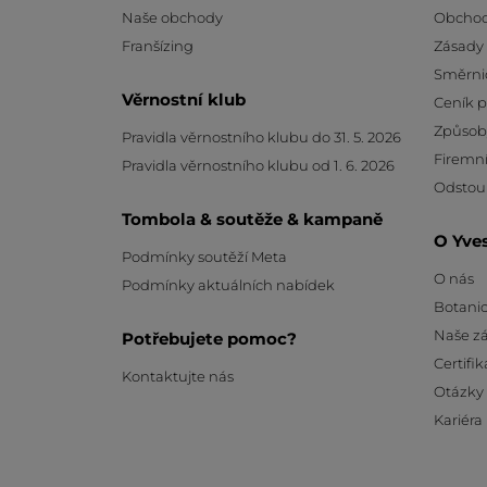
Naše obchody
Obchod
Franšízing
Zásady
Směrni
Věrnostní klub
Ceník 
Způsob
Pravidla věrnostního klubu do 31. 5. 2026
Firemní
Pravidla věrnostního klubu od 1. 6. 2026
Odstou
Tombola & soutěže & kampaně
O Yve
Podmínky soutěží Meta
O nás
Podmínky aktuálních nabídek
Botanic
Naše z
Potřebujete pomoc?
Certifik
Kontaktujte nás
Otázky
Kariéra