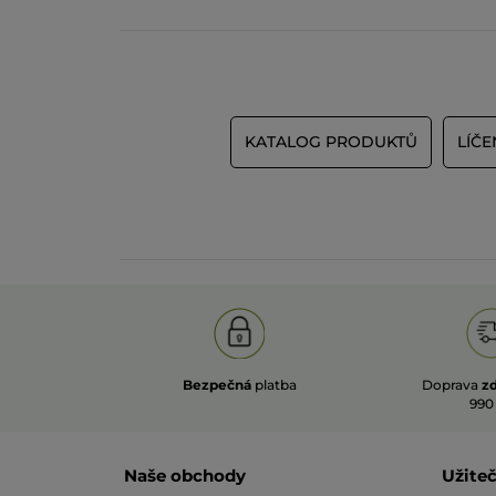
KATALOG PRODUKTŮ
LÍČE
Bezpečná
platba
Doprava
z
990
Naše obchody
Užite