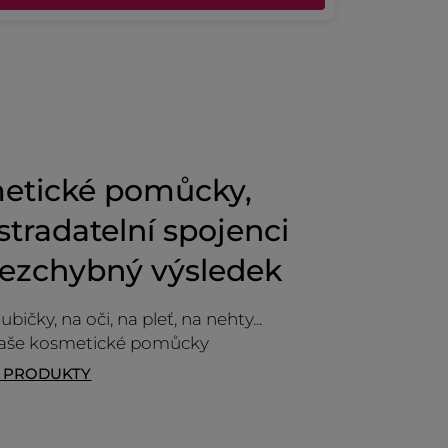
Původně odesláno pro yves-rocher.fr
CE
etické pomůcky,
tradatelní spojenci
bezchybný výsledek
ubičky, na oči, na pleť, na nehty...
naše kosmetické pomůcky
T PRODUKTY