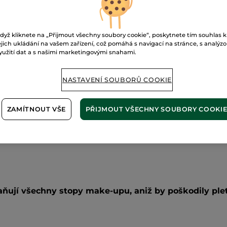
Doručení od 12
Zabezpečená 
dyž kliknete na „Přijmout všechny soubory cookie“, poskytnete tím souhlas k
ejich ukládání na vašem zařízení, což pomáhá s navigací na stránce, s analýz
Možnost vráce
yužití dat a s našimi marketingovými snahami.
Doprava zdarma 
ZJISTIT VÍCE
NASTAVENÍ SOUBORŮ COOKIE
ZAMÍTNOUT VŠE
PŘIJMOUT VŠECHNY SOUBORY COOKI
aňují všechny stopy make-upu, aniž by poškodily ple