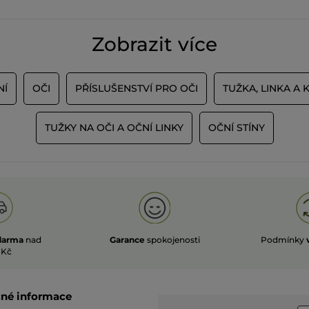
Zobrazit více
NÍ
OČI
PŘÍSLUŠENSTVÍ PRO OČI
TUŽKA, LINKA A 
TUŽKY NA OČI A OČNÍ LINKY
OČNÍ STÍNY
darma
nad
Garance
spokojenosti
Podmínky
 Kč
čné informace