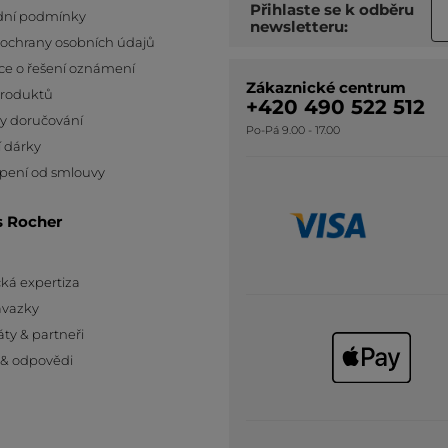
Přihlaste se k odběru
ní podmínky
newsletteru:
 ochrany osobních údajů
ce o řešení oznámení
Zákaznické centrum
produktů
+420 490 522 512
y doručování
Po-Pá 9.00 - 17.00
 dárky
pení od smlouvy
s Rocher
ká expertiza
ávazky
áty & partneři
 & odpovědi