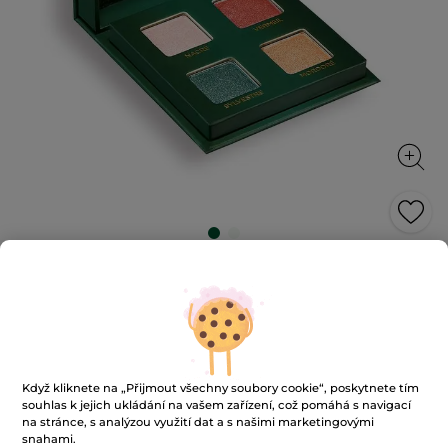
Paletka očních stínů Eclats d'Hiver
Slavnostní líčení s odstíny zimního třpytu
4 g
★★★★★
★★★★★
5.0
(4)
PŘIDAT HODNOCENÍ
5
Když kliknete na „Přijmout všechny soubory cookie“, poskytnete tím
z
250 Kč
499 Kč
-50%
5
souhlas k jejich ukládání na vašem zařízení, což pomáhá s navigací
hvězdiček.
6250 Kč / 100g
na stránce, s analýzou využití dat a s našimi marketingovými
Číst
snahami.
recenze