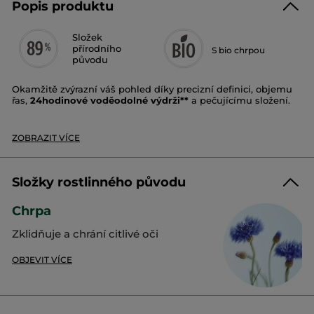
Popis produktu
Složek
přírodního
S bio chrpou
původu
Okamžitě zvýrazní váš pohled díky precizní definici, objemu
řas,
24hodinové voděodolné výdrži**
a pečujícímu složení.
Složení z 89 % přírodního původu je obohaceno o
bio
chrpovou vodu
pro zklidnění a je vhodné i pro citlivé oči a
ZOBRAZIT VÍCE
nositelky kontaktních čoček.
Po 14 dnech používání jsou řasy
posílené a o 82
%
odolnější
***.
Složky rostlinného původu
Precizní, zakřivený kartáček obalí a oddělí každou řasu, i ty
Chrpa
nejkratší, prodlouží je, natočí a opticky otevře pohled.
Výsledkem jsou dokonale definované řasy bez hrudek a
Zklidňuje a chrání citlivé oči
pohled až
2× výraznější
*.
OBJEVIT VÍCE
Odstín
: černá​
Efekt
: definice a objem řas
Výdrž
: Voděodolná až na 24 h**