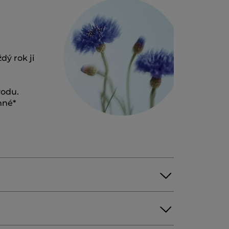
dý rok ji
vodu.
nné*
CRYLATE-21