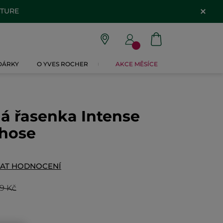
ATURE
 DÁRKY
O YVES ROCHER
AKCE MĚSÍCE
á řasenka Intense
hose
DAT HODNOCENÍ
9 Kč