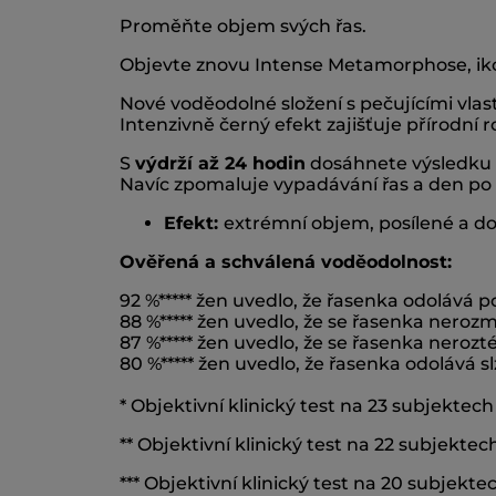
Proměňte objem svých řas.
Objevte znovu Intense Metamorphose, iko
Nové voděodolné složení s pečujícími vlastn
Intenzivně černý efekt zajišťuje přírodní ro
S
výdrží až 24 hodin
dosáhnete výsledku b
Navíc zpomaluje vypadávání řas a den po d
Efekt
:
extrémní objem, posílené a d
Ověřená a schválená voděodolnost:
92 %***** žen uvedlo, že řasenka odolává p
88 %***** žen uvedlo, že se řasenka neroz
87 %***** žen uvedlo, že se řasenka nerozt
80 %***** žen uvedlo, že řasenka odolává 
* Objektivní klinický test na 23 subjektech
** Objektivní klinický test na 22 subjektec
*** Objektivní klinický test na 20 subjekte