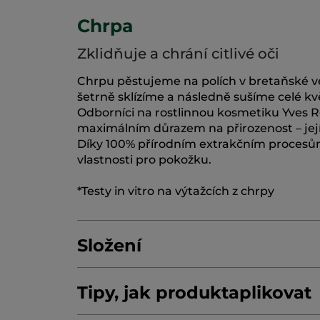
Chrpa
Zklidňuje a chrání citlivé oči
Chrpu pěstujeme na polích v bretaňské ves
šetrně sklízíme a následně sušíme celé kvě
Odborníci na rostlinnou kosmetiku Yves Ro
maximálním důrazem na přirozenost – její
Díky 100% přírodním extrakčním procesům s
vlastnosti pro pokožku.
*Testy in vitro na výtažcích z chrpy
Složení
Tipy, jak produkt
aplikovat
AQUA/WATER/EAU
CERA ALBA/BEESWA