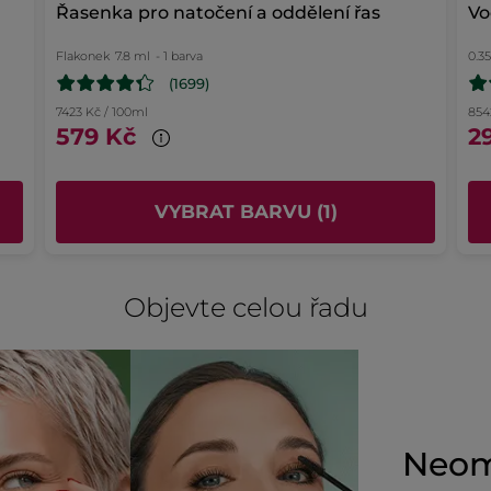
Řasenka pro natočení a oddělení řas
Vo
PŘELOŽIT POMOCÍ GOOGLU
Uživatel byl motivován k napsání tohoto
Flakonek
7.8 ml
- 1 barva
0.3
Ne
hodnocení
(1699)
Doporučuje tento produkt
Ne
7423 Kč / 100ml
854
579 Kč
2
Původně odesláno pro yves-rocher.fr
VYBRAT BARVU (1)
Objevte celou řadu
Neom