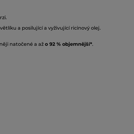
zi.
íku a posilující a vyživující ricinový olej.
zněji natočené a až
o 92 % objemnější*
.