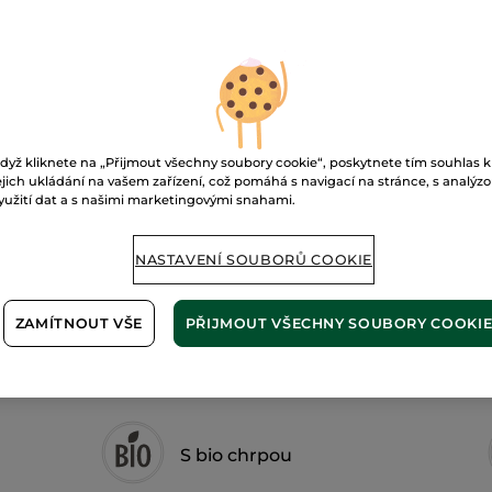
řasenka
Intense
Metamorphose
01. Noir
P
dyž kliknete na „Přijmout všechny soubory cookie“, poskytnete tím souhlas k
Doručení od 13
ejich ukládání na vašem zařízení, což pomáhá s navigací na stránce, s analýz
yužití dat a s našimi marketingovými snahami.
Zabezpečená 
Možnost vráce
NASTAVENÍ SOUBORŮ COOKIE
Doprava zdarma 
ZJISTIT VÍCE
ZAMÍTNOUT VŠE
PŘIJMOUT VŠECHNY SOUBORY COOKI
S bio chrpou