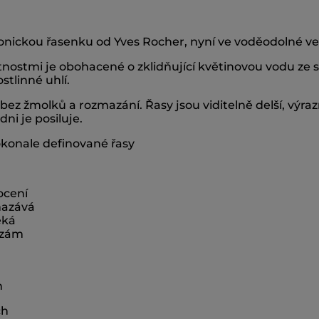
nickou řasenku od Yves Rocher, nyní ve voděodolné ver
ostmi je obohacené o zklidňující květinovou vodu ze světl
stlinné uhlí.
ez žmolků a rozmazání. Řasy jsou viditelně delší, výra
ni je posiluje.
okonale definované řasy
ocení
mazává
éká
slzám
h
ch