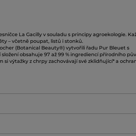
ničce La Gacilly v souladu s principy agroekologie. Kaž
ty – včetně poupat, listů i stonků.
cher (Botanical Beauty®) vytvořili řadu Pur Bleuet s
 složení obsahuje 97 až 99 % ingrediencí přírodního pů
i výtažky z chrpy zachovávají své zklidňující* a ochra
X/CIRE D'ABEILLE
HYDROXYPROPYL STARCH
POLYA