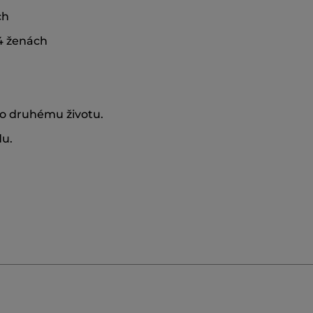
ch
04 ženách
o druhému životu.
du.