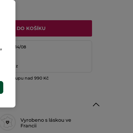
ŘIDAT DO KOŠÍKU
/08 do 14/08
ou
platba
ní peněz
při nákupu nad 990 Kč
E
Vyrobeno s láskou ve
Francii