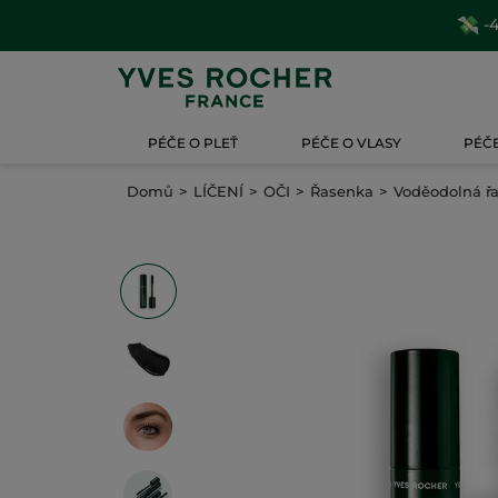
-4
PÉČE O PLEŤ
PÉČE O VLASY
PÉČE
Domů
LÍČENÍ
OČI
Řasenka
Voděodolná ř