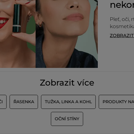
neko
Pleť, oči,
kosmetika
ZOBRAZI
Zobrazit více
ČI
ŘASENKA
TUŽKA, LINKA A KOHL
PRODUKTY NA
OČNÍ STÍNY