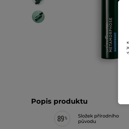
K
j
v
Popis produktu
Složek přírodního
původu