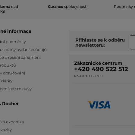
darma
nad
Garance
spokojenosti
Podmínky
 Kč
čné informace
Přihlaste se k odběru
ní podmínky
newsletteru:
 ochrany osobních údajů
ce o řešení oznámení
Zákaznické centrum
produktů
+420 490 522 512
y doručování
Po-Pá 9.00 - 17.00
 dárky
pení od smlouvy
s Rocher
ká expertiza
ávazky