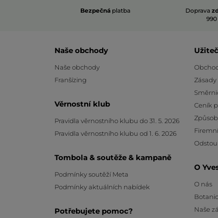
Bezpečná
platba
Doprava
z
990
Naše obchody
Užite
Naše obchody
Obchod
Franšízing
Zásady
Směrni
Věrnostní klub
Ceník 
Způsob
Pravidla věrnostního klubu do 31. 5. 2026
Firemní
Pravidla věrnostního klubu od 1. 6. 2026
Odstou
Tombola & soutěže & kampaně
O Yve
Podmínky soutěží Meta
O nás
Podmínky aktuálních nabídek
Botanic
Naše z
Potřebujete pomoc?