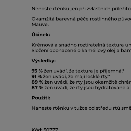
Nenoste rtěnku jen při zvláštních příležito
Okamžitá barevná péče rostlinného původu
Mauve.
Účinek:
Krémová a snadno roztíratelná textura u
Složení obohacené o kaméliový olej a bamb
Výsledky:
93 %
žen uvádí, že textura je příjemná.*
91 %
žen uvádí, že mají lesklé rty.*
89 %
žen uvádí, že rty jsou okamžitě chrá
87 %
žen uvádí, že rty jsou hydratované a 
Použití:
Naneste rtěnku v tužce od středu rtů sm
Kód: 50777