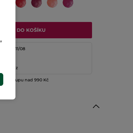
ŘIDAT DO KOŠÍKU
ou
/08 do 11/08
platba
ní peněz
při nákupu nad 990 Kč
E