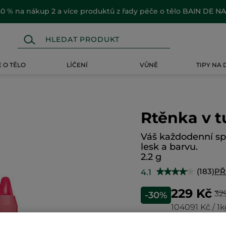
0 % na nákup 2 a více produktů z řady péče o tělo BAIN DE N
 O TĚLO
LÍČENÍ
VŮNĚ
TIPY NA
Rtěnka v t
Váš každodenní spo
lesk a barvu.
2.2 g
(183)
PŘ
4.1
★★★★★
★★★★★
4.1
z
229 Kč
32
-30%
5
hvězdiček.
104091 Kč / 1
Číst
recenze
pro