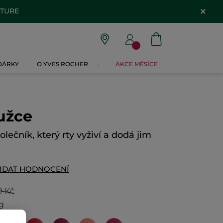
ATURE
 DÁRKY
O YVES ROCHER
AKCE MĚSÍCE
užce
lečník, který rty vyživí a dodá jim
IDAT HODNOCENÍ
9 Kč
kg