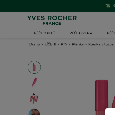
-4
PÉČE O PLEŤ
PÉČE O VLASY
PÉČE
Domů
LÍČENÍ
RTY
Rtěnky
Rtěnka v tužce