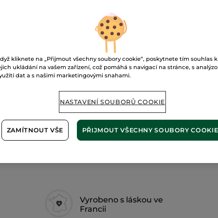
Rtěnka
v
tužce
05. Rose sorbet
P
dyž kliknete na „Přijmout všechny soubory cookie“, poskytnete tím souhlas k
ejich ukládání na vašem zařízení, což pomáhá s navigací na stránce, s analýz
yužití dat a s našimi marketingovými snahami.
Doručení od 10
Zabezpečená 
NASTAVENÍ SOUBORŮ COOKIE
Možnost vráce
Doprava zdarma 
ZAMÍTNOUT VŠE
PŘIJMOUT VŠECHNY SOUBORY COOKI
ZJISTIT VÍCE
Vyrobeno s láskou ve
Francii