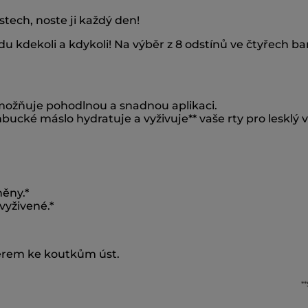
stech, noste ji každý den!
 kdekoli a kdykoli! Na výběr z 8 odstínů ve čtyřech b
možňuje pohodlnou a snadnou aplikaci.
ucké máslo hydratuje a vyživuje** vaše rty pro lesklý v
něny.*
vyživené.*
ěrem ke koutkům úst.
*