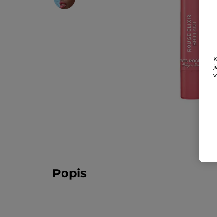
K
j
v
Popis