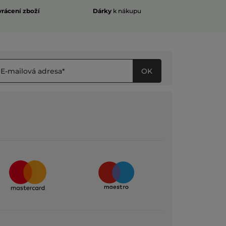
vrácení zboží
Dárky
k nákupu
OK