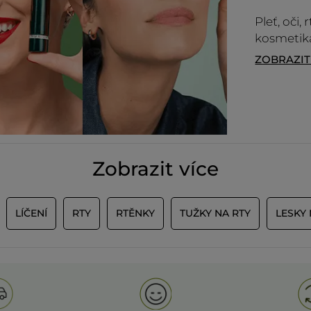
Původně odesláno pro yves-rocher.fr
Pleť, oči,
kosmetika
ZOBRAZI
Zobrazit více
LÍČENÍ
RTY
RTĚNKY
TUŽKY NA RTY
LESKY 
NAČÍST VÍ