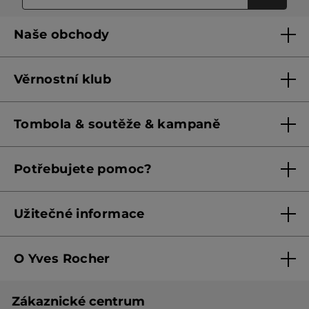
Naše obchody
Naše obchody
Věrnostní klub
Franšízing
Pravidla věrnostního klubu do 31. 5. 2026
Tombola & soutěže & kampaně
Pravidla věrnostního klubu od 1. 6. 2026
Podmínky soutěží Meta
Potřebujete pomoc?
Podmínky aktuálních nabídek
Kontaktujte nás
Užitečné informace
Obchodní podmínky
O Yves Rocher
Zásady ochrany osobních údajů
O nás
Směrnice o řešení oznámení
Zákaznické centrum