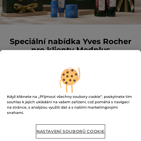
Speciální nabídka Yves Rocher
pro klienty Medplus
u příležitosti 20. výročí
společnosti
Když kliknete na „Přijmout všechny soubory cookie“, poskytnete tím
Exkluzivní zvýhodněná nabídka pro
souhlas k jejich ukládání na vašem zařízení, což pomáhá s navigací
klienty Medplus
na stránce, s analýzou využití dat a s našimi marketingovými
snahami.
Připravíme vám firemní dárkové řešení na
míru vašim potřebám.
Poptat řešení na míru:
NASTAVENÍ SOUBORŮ COOKIE
rasia.elgindy@yrnet.com