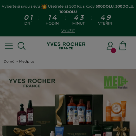
Vyberte si svou slevu
Ušetřete až 500 Kč s kódy
500DOLU, 300DOLU,
100DOLU
0
1
1
4
4
3
4
9
:
:
:
DNÍ
HODIN
MINUT
VTEŘIN
VYUŽÍT
Domů
Medplus