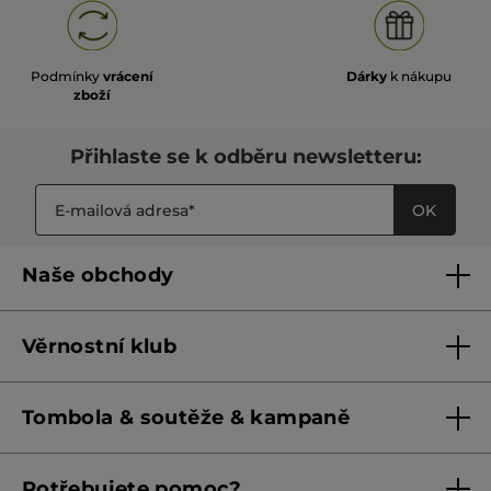
Podmínky
vrácení
Dárky
k nákupu
zboží
Přihlaste se k odběru newsletteru:
OK
Naše obchody
Naše obchody
Věrnostní klub
Franšízing
Pravidla věrnostního klubu do 31. 5. 2026
Tombola & soutěže & kampaně
Pravidla věrnostního klubu od 1. 6. 2026
Podmínky soutěží Meta
Potřebujete pomoc?