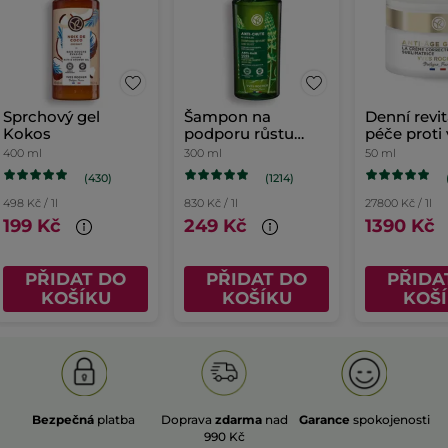
Sprchový gel
Šampon na
Denní revit
Kokos
podporu růstu
péče proti
vlasů
400 ml
300 ml
50 ml
(430)
(1214)
498 Kč / 1l
830 Kč / 1l
27800 Kč / 1l
199 Kč
249 Kč
1390 Kč
PŘIDAT DO
PŘIDAT DO
PŘIDA
KOŠÍKU
KOŠÍKU
KOŠ
Bezpečná
platba
Doprava
zdarma
nad
Garance
spokojenosti
990 Kč