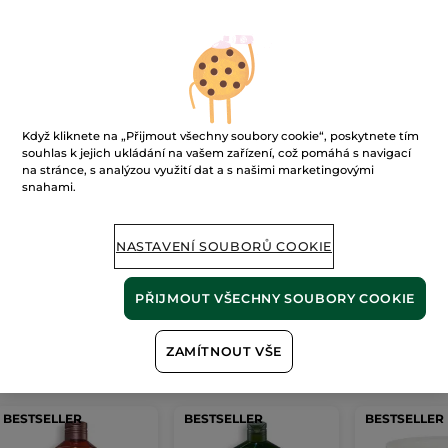
Ups!
Když kliknete na „Přijmout všechny soubory cookie“, poskytnete tím
souhlas k jejich ukládání na vašem zařízení, což pomáhá s navigací
na stránce, s analýzou využití dat a s našimi marketingovými
snahami.
Stránku nelze zobrazit.
NASTAVENÍ SOUBORŮ COOKIE
Zdá se, že tato
stránka již neexistuje
, nebo
odkaz není platný.
PŘIJMOUT VŠECHNY SOUBORY COOKIE
ZAMÍTNOUT VŠE
Naše
nejprodávanější produkty
BESTSELLER
BESTSELLER
BESTSELLER