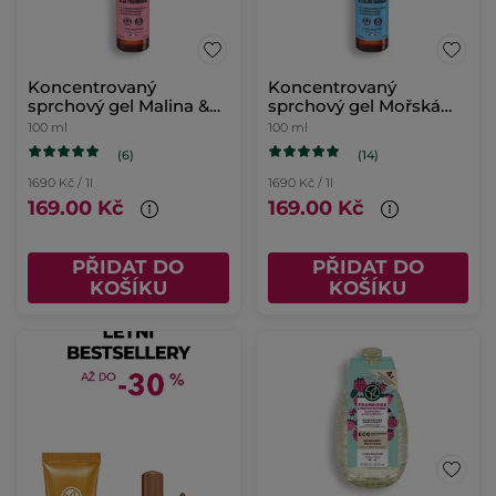
Koncentrovaný
Koncentrovaný
sprchový gel Malina &
sprchový gel Mořská
máta
řasa & motar přímořský
100 ml
100 ml
(6)
(14)
1690 Kč / 1l
1690 Kč / 1l
169.00 Kč
169.00 Kč
PŘIDAT DO
PŘIDAT DO
KOŠÍKU
KOŠÍKU