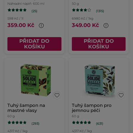
Náhradní náplň
600 ml
50 g
(25)
(1315)
598 Kč / 1l
6980 Kč / 1kg
359.00 Kč
349.00 Kč
PŘIDAT DO
PŘIDAT DO
KOŠÍKU
KOŠÍKU
Tuhý šampon na
Tuhý šampon pro
mastné vlasy
jemnou péči
60 g
60 g
(293)
(631)
4317 Kč / 1kg
4317 Kč / 1kg