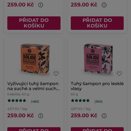
259.00 Kč
259.00 Kč
PŘIDAT DO
PŘIDAT DO
KOŠÍKU
KOŠÍKU
Vyživující tuhý šampon
Tuhý šampon pro lesklé
na suché a velmi suché
vlasy
vlasy
Krabička
60 g
60 g
(482)
(360)
4317 Kč / 1kg
4317 Kč / 1kg
259.00 Kč
259.00 Kč