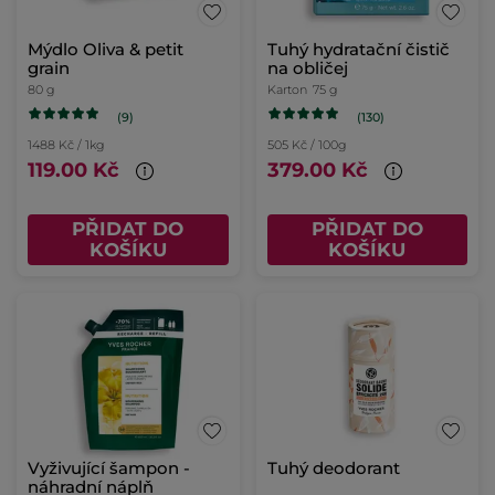
Mýdlo Oliva & petit
Tuhý hydratační čistič
grain
na obličej
80 g
Karton
75 g
(9)
(130)
1488 Kč / 1kg
505 Kč / 100g
119.00 Kč
379.00 Kč
PŘIDAT DO
PŘIDAT DO
KOŠÍKU
KOŠÍKU
Vyživující šampon -
Tuhý deodorant
náhradní náplň