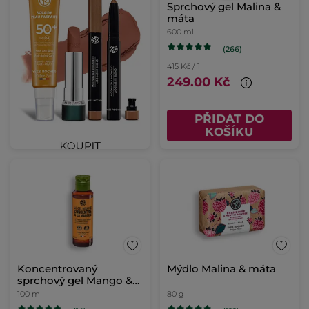
Sprchový gel Malina &
máta
600 ml
(266)
415 Kč / 1l
249.00 Kč
PŘIDAT DO
KOŠÍKU
Koncentrovaný
Mýdlo Malina & máta
sprchový gel Mango &
koriandr
100 ml
80 g