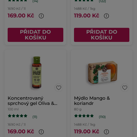
(14)
(122)
1690 Kč / 1l
1488 Kč / 1kg
169.00 Kč
119.00 Kč
PŘIDAT DO
PŘIDAT DO
KOŠÍKU
KOŠÍKU
Koncentrovaný
Mýdlo Mango &
sprchový gel Oliva &
koriandr
petit grain
100 ml
80 g
(11)
(110)
1690 Kč / 1l
1488 Kč / 1kg
169.00 Kč
119.00 Kč