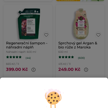
Regenerační šampon -
Sprchový gel Argan &
náhradní náplň
bio růže z Maroka
Náhradní náplň
600 ml
600 ml
(44)
(600)
665 Kč / 1l
415 Kč / 1l
399.00 Kč
249.00 Kč
PŘIDAT DO
PŘIDAT DO
KOŠÍKU
KOŠÍKU