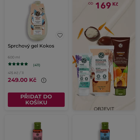
Sprchový gel Kokos
600 ml
(411)
415 Kč / 1l
249.00 Kč
PŘIDAT DO
KOŠÍKU