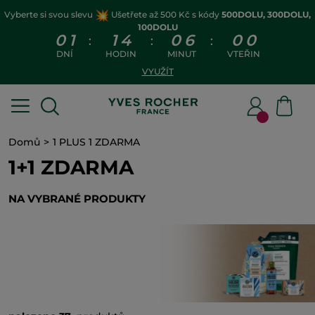
Vyberte si svou slevu
Ušetřete až 500 Kč s kódy
500DOLU, 300DOLU,
100DOLU
0
1
1
4
0
5
5
9
:
:
:
DNÍ
HODIN
MINUT
VTEŘIN
VYUŽÍT
Domů
1 PLUS 1 ZDARMA
1+1 ZDARMA
NA VYBRANÉ PRODUKTY