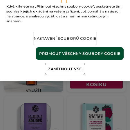
Když kliknete na „Přijmout všechny soubory cookie“, poskytnete tím
souhlas k jejich ukládání na vašem zařízení, což pomáhá s navigací
na stránce, s analýzou využití dat a s našimi marketingovými
snahami.
Koncentrovaný
sprchový gel na tělo a
NASTAVENÍ SOUBORŮ COOKIE
vlasy Monoï
100 ml
(134)
PŘIJMOUT VŠECHNY SOUBORY COOKIE
1690 Kč / 1l
169.00 Kč
ZAMÍTNOUT VŠE
PŘIDAT DO
KOŠÍKU