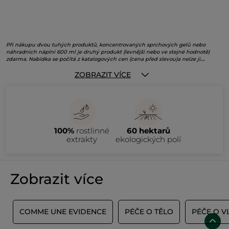
Při nákupu dvou tuhých produktů, koncentrovaných sprchových gelů nebo
náhradních náplní 600 ml je druhý produkt (levnější nebo ve stejné hodnotě)
zdarma. Nabídka se počítá z katalogových cen (cena před slevou)a nelze ji
kombinovat s jinými akcemi nebo slevovými nabídkami. Nevztahuje se na sady a
ZOBRAZIT VÍCE
outlet. Nabídku lze uplatnit na e-shopu www.yves-rocher.cz, v mobilní aplikaci
nebo v kamenných prodejnách do
25. 8. 2026
. Před potvrzením objednávky si
prosím zkontrolujte, zda se zboží v košíku načetlo a sleva uplatnila. V opačném
případě se akční nabídka neuplatnila. Vyhrazujeme si právo nabídku kdykoli
změnit či zastavit v případě nedostatku skladových zásob.
100%
rostlinné
60 hektarů
extrakty
ekologických polí
Zobrazit více
Í
COMME UNE EVIDENCE
PÉČE O TĚLO
PÉČE O V