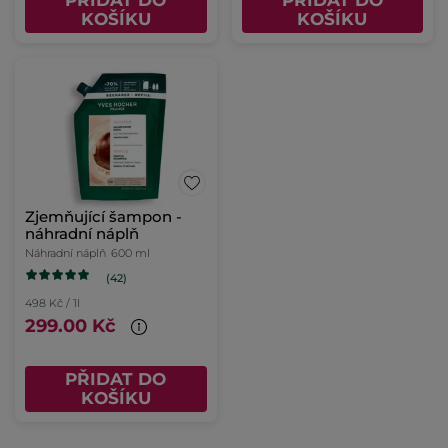
PŘIDAT DO
PŘIDAT DO
KOŠÍKU
KOŠÍKU
Zjemňující šampon -
náhradní náplň
Náhradní náplň
600 ml
(42)
498 Kč / 1l
299.00 Kč
PŘIDAT DO
KOŠÍKU