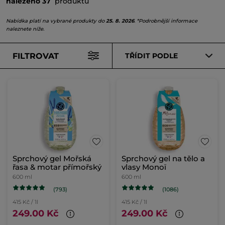
nalezeno 37
produktů
Nabídka platí na vybrané produkty do
25. 8. 2026
. *Podrobnější informace
naleznete níže.
FILTROVAT
TŘÍDIT PODLE
Sprchový gel Mořská
Sprchový gel na tělo a
řasa & motar přímořský
vlasy Monoï
600 ml
600 ml
(793)
(1086)
415 Kč / 1l
415 Kč / 1l
249.00 Kč
249.00 Kč