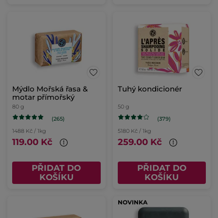
Mýdlo Mořská řasa &
Tuhý kondicionér
motar přímořský
80 g
50 g
(265)
(379)
1488 Kč / 1kg
5180 Kč / 1kg
119.00 Kč
259.00 Kč
PŘIDAT DO
PŘIDAT DO
KOŠÍKU
KOŠÍKU
NOVINKA