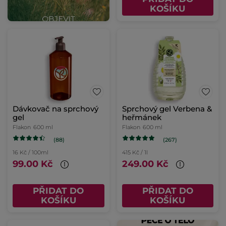
KOŠÍKU
Dávkovač na sprchový
Sprchový gel Verbena &
gel
heřmánek
Flakon
600 ml
Flakon
600 ml
(88)
(267)
16 Kč / 100ml
415 Kč / 1l
99.00 Kč
249.00 Kč
PŘIDAT DO
PŘIDAT DO
KOŠÍKU
KOŠÍKU