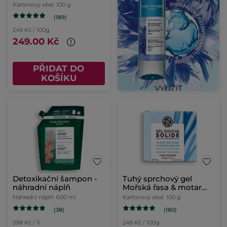
Maroka
Kartonový obal
100 g
(189)
249 Kč / 100g
249.00 Kč
PŘIDAT DO
KOŠÍKU
Detoxikační šampon -
Tuhý sprchový gel
náhradní náplň
Mořská řasa & motar
přímořský
Náhradní náplň
600 ml
Kartonový obal
100 g
(38)
(180)
598 Kč / 1l
249 Kč / 100g