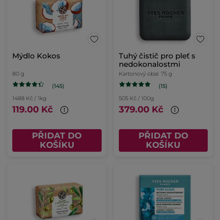
Mýdlo Kokos
Tuhý čistič pro pleť s
nedokonalostmi
80 g
Kartonový obal
75 g
(145)
(15)
1488 Kč / 1kg
505 Kč / 100g
119.00 Kč
379.00 Kč
PŘIDAT DO
PŘIDAT DO
KOŠÍKU
KOŠÍKU