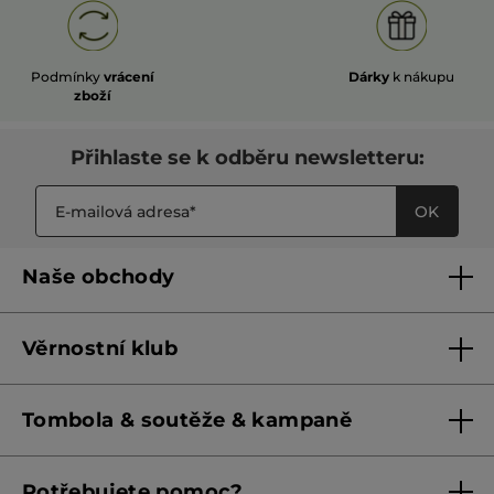
Podmínky
vrácení
Dárky
k nákupu
zboží
Přihlaste se k odběru newsletteru:
OK
Naše obchody
Naše obchody
Věrnostní klub
Franšízing
Pravidla věrnostního klubu do 31. 5. 2026
Tombola & soutěže & kampaně
Pravidla věrnostního klubu od 1. 6. 2026
Podmínky soutěží Meta
Potřebujete pomoc?