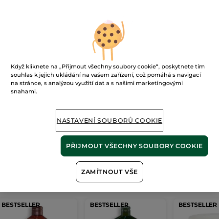
Ups!
Když kliknete na „Přijmout všechny soubory cookie“, poskytnete tím
souhlas k jejich ukládání na vašem zařízení, což pomáhá s navigací
na stránce, s analýzou využití dat a s našimi marketingovými
snahami.
Stránku nelze zobrazit.
NASTAVENÍ SOUBORŮ COOKIE
Zdá se, že tato
stránka již neexistuje
, nebo
odkaz není platný.
PŘIJMOUT VŠECHNY SOUBORY COOKIE
ZAMÍTNOUT VŠE
Naše
nejprodávanější produkty
BESTSELLER
BESTSELLER
BESTSELLER