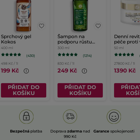
Sprchový gel
Šampon na
Denní revit
Kokos
podporu růstu
péče proti
vlasů
400 ml
300 ml
50 ml
(430)
(1214)
498 Kč / 1l
830 Kč / 1l
27800 Kč / 1l
199 Kč
249 Kč
1390 Kč
PŘIDAT DO
PŘIDAT DO
PŘIDA
KOŠÍKU
KOŠÍKU
KOŠ
Bezpečná
platba
Doprava
zdarma
nad
Garance
spokojenosti
990 Kč