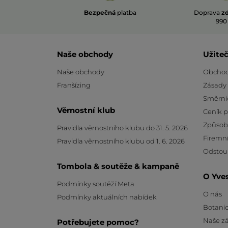
Bezpečná
platba
Doprava
z
990
Naše obchody
Užite
Naše obchody
Obchod
Franšízing
Zásady
Směrni
Věrnostní klub
Ceník 
Způsob
Pravidla věrnostního klubu do 31. 5. 2026
Firemní
Pravidla věrnostního klubu od 1. 6. 2026
Odstou
Tombola & soutěže & kampaně
O Yve
Podmínky soutěží Meta
O nás
Podmínky aktuálních nabídek
Botanic
Naše z
Potřebujete pomoc?