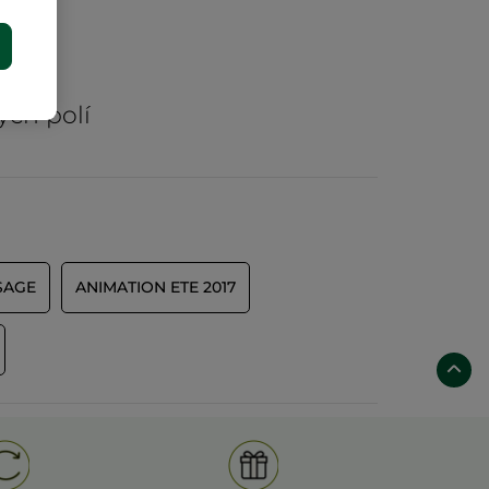
E
rů
ých polí
SAGE
ANIMATION ETE 2017