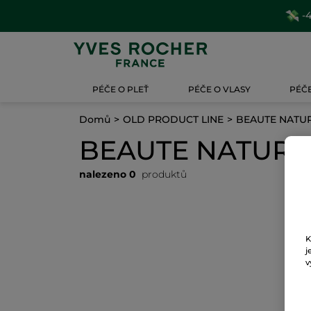
-4
PÉČE O PLEŤ
PÉČE O VLASY
PÉČE
Domů
OLD PRODUCT LINE
BEAUTE NATU
BEAUTE NATURE
nalezeno 0
produktů
K
j
v