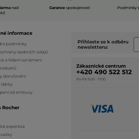
darma
nad
Garance
spokojenosti
Podmínky
 Kč
čné informace
Přihlaste se k odběru
ní podmínky
newsletteru:
 ochrany osobních údajů
ce o řešení oznámení
Zákaznické centrum
produktů
+420 490 522 512
y doručování
Po-Pá 9.00 - 17.00
 dárky
pení od smlouvy
s Rocher
ká expertiza
ávazky