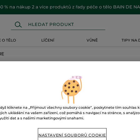
0 % na nákup 2 a více produktů z řady péče o tělo BAIN DE N
 O TĚLO
LÍČENÍ
VŮNĚ
TIPY NA
RE
dyž kliknete na „Přijmout všechny soubory cookie“, poskytnete tím souhlas k
ejich ukládání na vašem zařízení, což pomáhá s navigací na stránce, s analýz
yužití dat a s našimi marketingovými snahami.
NASTAVENÍ SOUBORŮ COOKIE