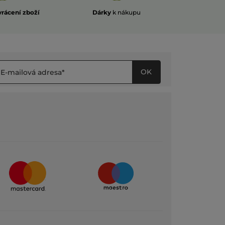
vrácení zboží
Dárky
k nákupu
OK