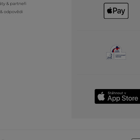
áty & partneři
 & odpovědi