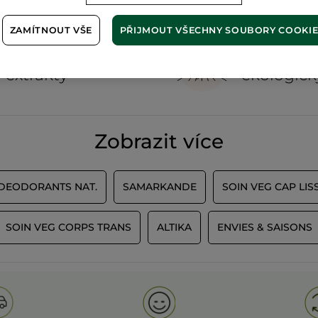
ZAMÍTNOUT VŠE
PŘIJMOUT VŠECHNY SOUBORY COOKI
100%
rostlinné
60 hekta
extrakty
ekologick
Zobrazit více
 DEODORANTS NAT.
SAMARKANDE
SOIN VEG CAP LIS
SOIN VEG CORPS TRANS
ALTIKA
ENVIES & SAISONS