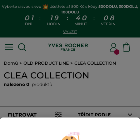
Vyberte si svou slevu
Ušetřete až 500 Kč s kódy
500DOLU, 300DOLU,
100DOLU
0
1
1
9
4
0
0
8
:
:
:
DNÍ
HODIN
MINUT
VTEŘIN
VYUŽÍT
Domů
OLD PRODUCT LINE
CLEA COLLECTION
CLEA COLLECTION
nalezeno 0
produktů
FILTROVAT
TŘÍDIT PODLE