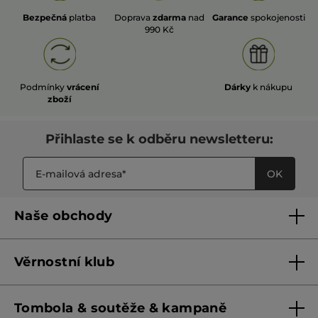
Bezpečná
platba
Doprava
zdarma
nad
Garance
spokojenosti
990 Kč
Podmínky
vrácení
Dárky
k nákupu
zboží
Přihlaste se k odběru newsletteru:
OK
Naše obchody
Naše obchody
Věrnostní klub
Franšízing
Pravidla věrnostního klubu do 31. 5. 2026
Tombola & soutěže & kampaně
Pravidla věrnostního klubu od 1. 6. 2026