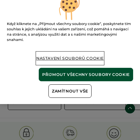
Když kliknete na „Přijmout všechny soubory cookie“, poskytnete tím
souhlas k jejich ukládání na vašem zařízení, což pomáhá s navigací
na stránce, s analýzou využití dat a s našimi marketingovými
snahami.
100%
rostlinné
60 hektarů
extrakty
ekologických polí
NASTAVENÍ SOUBORŮ COOKIE
PŘIJMOUT VŠECHNY SOUBORY COOKIE
Zobrazit více
ZAMÍTNOUT VŠE
S
OLD PRODUCT LINE
LES DEODORANTS NAT.
SA