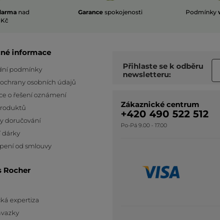
darma
nad
Garance
spokojenosti
Podmínky
 Kč
čné informace
Přihlaste se k odběru
ní podmínky
newsletteru:
 ochrany osobních údajů
ce o řešení oznámení
Zákaznické centrum
produktů
+420 490 522 512
y doručování
Po-Pá 9.00 - 17.00
 dárky
pení od smlouvy
s Rocher
ká expertiza
ávazky