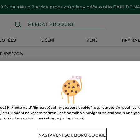
0 % na nákup 2 a více produktů z řady péče o tělo BAIN DE N
 O TĚLO
LÍČENÍ
VŮNĚ
TIPY NA
TURE 100%
RE 100%
dyž kliknete na „Přijmout všechny soubory cookie“, poskytnete tím souhlas k
ejich ukládání na vašem zařízení, což pomáhá s navigací na stránce, s analýz
yužití dat a s našimi marketingovými snahami.
NASTAVENÍ SOUBORŮ COOKIE