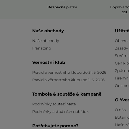
Bezpečná
platba
Doprava
z
990
Naše obchody
Užite
Naše obchody
Obchod
Franšízing
Zásady
Směrni
Věrnostní klub
Ceník 
Způsob
Pravidla věrnostního klubu do 31. 5. 2026
Firemní
Pravidla věrnostního klubu od 1. 6. 2026
Odstou
Tombola & soutěže & kampaně
O Yve
Podmínky soutěží Meta
O nás
Podmínky aktuálních nabídek
Botanic
Naše z
Potřebujete pomoc?