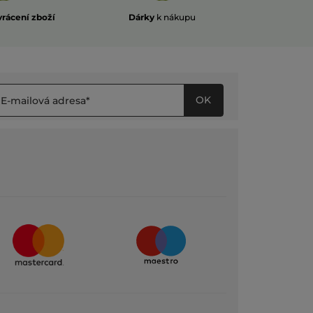
vrácení zboží
Dárky
k nákupu
OK