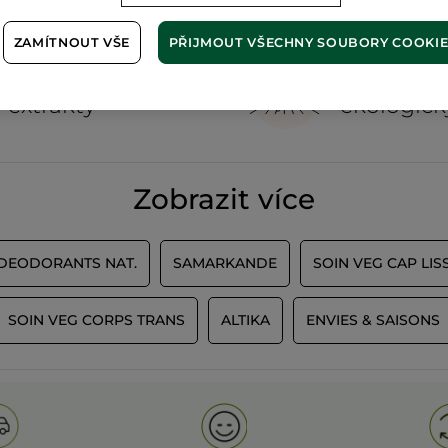
ZAMÍTNOUT VŠE
PŘIJMOUT VŠECHNY SOUBORY COOKI
100%
rostlinné
60 hekta
extrakty
ekologick
Zobrazit více
 DEODORANTS NAT.
SAMARKANDE
SOIN VEG CAP LIS
SOIN VEG CORPS TRANS
ALTIKA
ENVIES & SAISONS