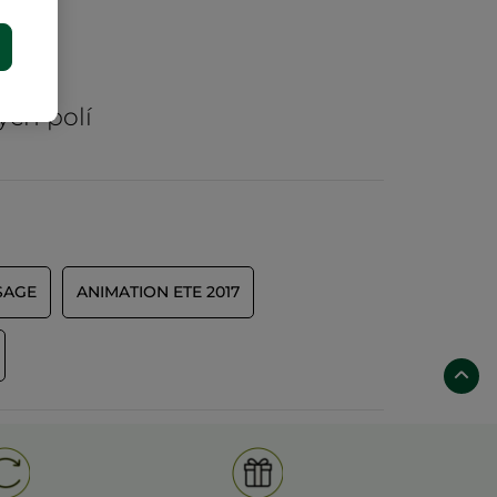
E
rů
ých polí
SAGE
ANIMATION ETE 2017