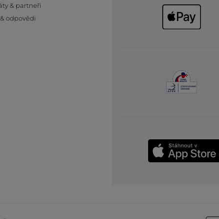
áty & partneři
 & odpovědi