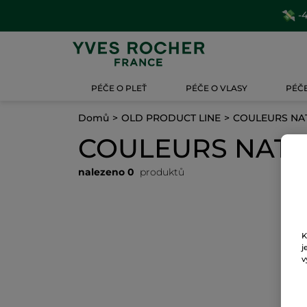
-4
PÉČE O PLEŤ
PÉČE O VLASY
PÉČE
Domů
OLD PRODUCT LINE
COULEURS NA
COULEURS NATU
nalezeno 0
produktů
K
j
v