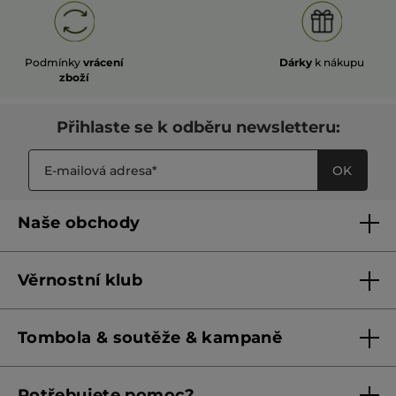
Podmínky
vrácení
Dárky
k nákupu
zboží
Přihlaste se k odběru newsletteru:
OK
Naše obchody
Naše obchody
Věrnostní klub
Franšízing
Pravidla věrnostního klubu do 31. 5. 2026
Tombola & soutěže & kampaně
Pravidla věrnostního klubu od 1. 6. 2026
Podmínky soutěží Meta
Potřebujete pomoc?