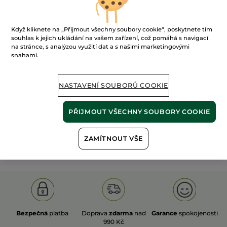
Když kliknete na „Přijmout všechny soubory cookie“, poskytnete tím
souhlas k jejich ukládání na vašem zařízení, což pomáhá s navigací
na stránce, s analýzou využití dat a s našimi marketingovými
snahami.
100%
rostlinné
60 hektarů
extrakty
ekologických polí
NASTAVENÍ SOUBORŮ COOKIE
Zobrazit více
PŘIJMOUT VŠECHNY SOUBORY COOKIE
ZAMÍTNOUT VŠE
S
OLD PRODUCT LINE
LES DEODORANTS NAT.
SA
Bezpečná
platba
Doprava
zdarma
nad
Garance
spokojenosti
990 Kč