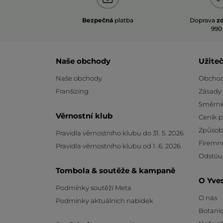
Bezpečná
platba
Doprava
z
990
Naše obchody
Užite
Naše obchody
Obchod
Franšízing
Zásady
Směrni
Věrnostní klub
Ceník 
Způsob
Pravidla věrnostního klubu do 31. 5. 2026
Firemní
Pravidla věrnostního klubu od 1. 6. 2026
Odstou
Tombola & soutěže & kampaně
O Yve
Podmínky soutěží Meta
O nás
Podmínky aktuálních nabídek
Botanic