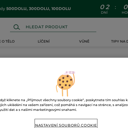
0
2
0
:
ódy
500DOLU, 300DOLU, 100DOLU
DNÍ
HO
 O TĚLO
LÍČENÍ
VŮNĚ
TIPY NA
dyž kliknete na „Přijmout všechny soubory cookie“, poskytnete tím souhlas k
ejich ukládání na vašem zařízení, což pomáhá s navigací na stránce, s analýz
yužití dat a s našimi marketingovými snahami.
NASTAVENÍ SOUBORŮ COOKIE