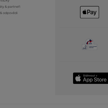
ávazky
áty & partneři
 & odpovědi