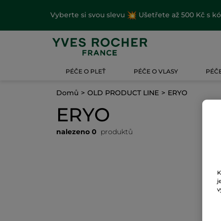
Vyberte si svou slevu
Ušetřete až 500 Kč s k
PÉČE O PLEŤ
PÉČE O VLASY
PÉČE
Domů
OLD PRODUCT LINE
ERYO
ERYO
nalezeno 0
produktů
K
j
v