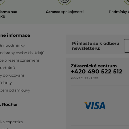
darma
nad
Garance
spokojenosti
Podmínky
 Kč
čné informace
Přihlaste se k odběru
ní podmínky
newsletteru:
 ochrany osobních údajů
ce o řešení oznámení
Zákaznické centrum
produktů
+420 490 522 512
y doručování
Po-Pá 9.00 - 17.00
 dárky
pení od smlouvy
s Rocher
ká expertiza