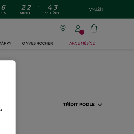
6
2
2
4
3
:
:
VYUŽÍT
DIN
MINUT
VTEŘIN
 DÁRKY
O YVES ROCHER
AKCE MĚSÍCE
TŘÍDIT PODLE
ou