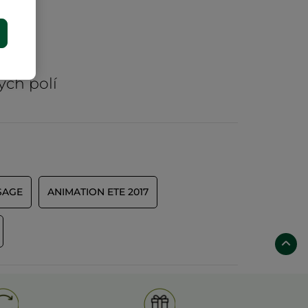
E
rů
ých polí
SAGE
ANIMATION ETE 2017