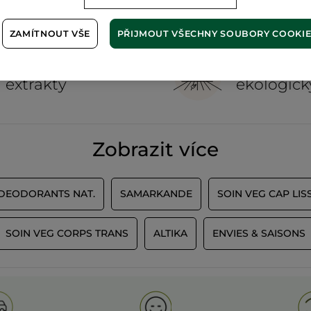
ZAMÍTNOUT VŠE
PŘIJMOUT VŠECHNY SOUBORY COOKI
100%
rostlinné
60 hekta
extrakty
ekologick
Zobrazit více
 DEODORANTS NAT.
SAMARKANDE
SOIN VEG CAP LIS
SOIN VEG CORPS TRANS
ALTIKA
ENVIES & SAISONS