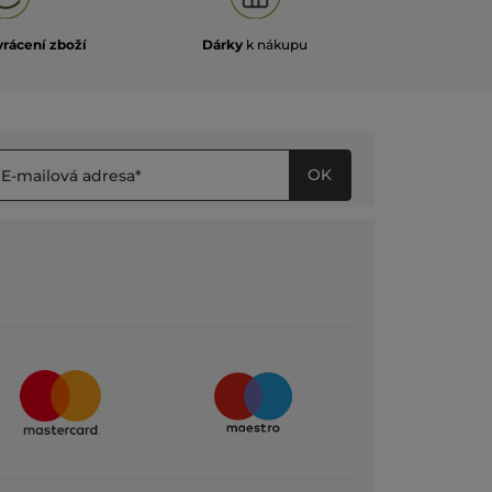
vrácení zboží
Dárky
k nákupu
OK