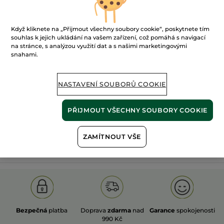
Když kliknete na „Přijmout všechny soubory cookie“, poskytnete tím
souhlas k jejich ukládání na vašem zařízení, což pomáhá s navigací
na stránce, s analýzou využití dat a s našimi marketingovými
snahami.
100%
rostlinné
60 hektarů
extrakty
ekologických polí
NASTAVENÍ SOUBORŮ COOKIE
Zobrazit více
PŘIJMOUT VŠECHNY SOUBORY COOKIE
ZAMÍTNOUT VŠE
S
OLD PRODUCT LINE
LES DEODORANTS NAT.
SA
Bezpečná
platba
Doprava
zdarma
nad
Garance
spokojenosti
990 Kč