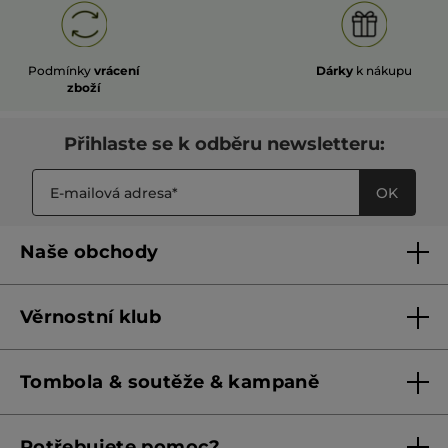
Podmínky
vrácení
Dárky
k nákupu
zboží
Přihlaste se k odběru newsletteru:
OK
Naše obchody
Naše obchody
Věrnostní klub
Franšízing
Pravidla věrnostního klubu do 31. 5. 2026
Tombola & soutěže & kampaně
Pravidla věrnostního klubu od 1. 6. 2026
Podmínky soutěží Meta
Potřebujete pomoc?