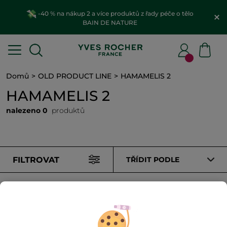
-40 % na nákup 2 a více produktů z řady péče o tělo
BAIN DE NATURE
Domů
OLD PRODUCT LINE
HAMAMELIS 2
HAMAMELIS 2
nalezeno 0
produktů
FILTROVAT
TŘÍDIT PODLE