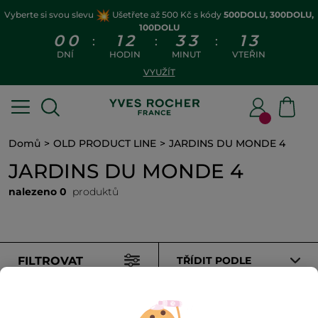
Vyberte si svou slevu
Ušetřete až 500 Kč s kódy
500DOLU, 300DOLU,
100DOLU
0
0
1
2
3
3
1
3
:
:
:
DNÍ
HODIN
MINUT
VTEŘIN
VYUŽÍT
Domů
OLD PRODUCT LINE
JARDINS DU MONDE 4
JARDINS DU MONDE 4
nalezeno 0
produktů
FILTROVAT
TŘÍDIT PODLE