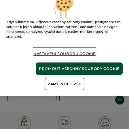
Když kliknete na „Přijmout všechny soubory cookie“, poskytnete tím
souhlas k jejich ukládání na vašem zařízení, což pomáhá s navigací
na stránce, s analýzou využití dat a s našimi marketingovými
snahami.
100%
rostlinné
60 hektarů
extrakty
ekologických polí
NASTAVENÍ SOUBORŮ COOKIE
PŘIJMOUT VŠECHNY SOUBORY COOKIE
Zobrazit více
ZAMÍTNOUT VŠE
S
OLD PRODUCT LINE
LES DEODORANTS NAT.
SA