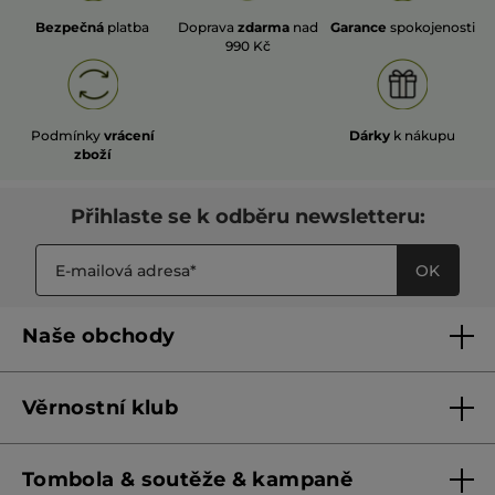
Bezpečná
platba
Doprava
zdarma
nad
Garance
spokojenosti
990 Kč
Podmínky
vrácení
Dárky
k nákupu
zboží
Přihlaste se k odběru newsletteru:
OK
Naše obchody
Naše obchody
Věrnostní klub
Franšízing
Pravidla věrnostního klubu do 31. 5. 2026
Tombola & soutěže & kampaně
Pravidla věrnostního klubu od 1. 6. 2026