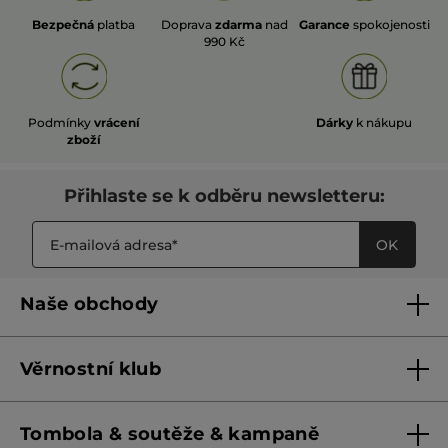
Bezpečná
platba
Doprava
zdarma
nad
Garance
spokojenosti
990 Kč
Podmínky
vrácení
Dárky
k nákupu
zboží
Přihlaste se k odběru newsletteru:
OK
Naše obchody
Naše obchody
Věrnostní klub
Franšízing
Pravidla věrnostního klubu do 31. 5. 2026
Tombola & soutěže & kampaně
Pravidla věrnostního klubu od 1. 6. 2026