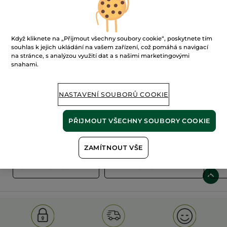
Když kliknete na „Přijmout všechny soubory cookie“, poskytnete tím
souhlas k jejich ukládání na vašem zařízení, což pomáhá s navigací
na stránce, s analýzou využití dat a s našimi marketingovými
snahami.
100%
rostlinné
60 hektarů
extrakty
ekologických polí
NASTAVENÍ SOUBORŮ COOKIE
PŘIJMOUT VŠECHNY SOUBORY COOKIE
Zobrazit více
ZAMÍTNOUT VŠE
S
OLD PRODUCT LINE
LES DEODORANTS NAT.
SA