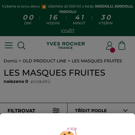
Vyberte si svou slevu
Ušetřete až 500 Kč s kódy
500DOLU, 300DOLU,
100DOLU
0
0
1
6
4
1
3
0
:
:
:
DNÍ
HODIN
MINUT
VTEŘIN
VYUŽÍT
Domů
OLD PRODUCT LINE
LES MASQUES FRUITES
LES MASQUES FRUITES
nalezeno 0
produktů
FILTROVAT
TŘÍDIT PODLE