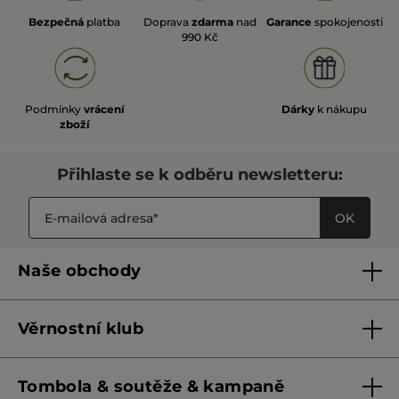
Bezpečná
platba
Doprava
zdarma
nad
Garance
spokojenosti
990 Kč
Podmínky
vrácení
Dárky
k nákupu
zboží
Přihlaste se k odběru newsletteru:
OK
Naše obchody
Naše obchody
Věrnostní klub
Franšízing
Pravidla věrnostního klubu do 31. 5. 2026
Tombola & soutěže & kampaně
Pravidla věrnostního klubu od 1. 6. 2026