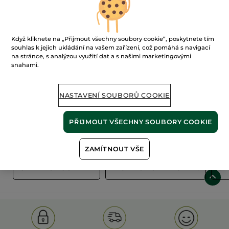
Když kliknete na „Přijmout všechny soubory cookie“, poskytnete tím
souhlas k jejich ukládání na vašem zařízení, což pomáhá s navigací
na stránce, s analýzou využití dat a s našimi marketingovými
snahami.
100%
rostlinné
60 hektarů
extrakty
ekologických polí
NASTAVENÍ SOUBORŮ COOKIE
PŘIJMOUT VŠECHNY SOUBORY COOKIE
Zobrazit více
ZAMÍTNOUT VŠE
S
OLD PRODUCT LINE
LES DEODORANTS NAT.
SA