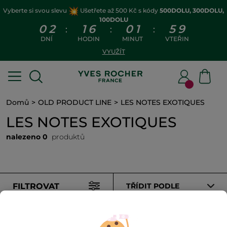
Vyberte si svou slevu
Ušetřete až 500 Kč s kódy
500DOLU, 300DOLU,
100DOLU
0
2
1
6
0
1
5
9
:
:
:
DNÍ
HODIN
MINUT
VTEŘIN
VYUŽÍT
Domů
OLD PRODUCT LINE
LES NOTES EXOTIQUES
LES NOTES EXOTIQUES
nalezeno 0
produktů
FILTROVAT
TŘÍDIT PODLE