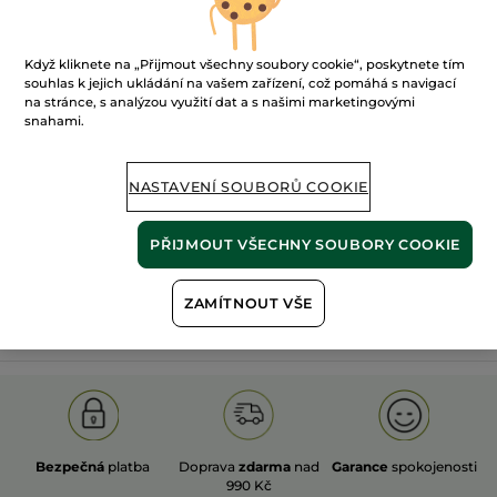
Když kliknete na „Přijmout všechny soubory cookie“, poskytnete tím
souhlas k jejich ukládání na vašem zařízení, což pomáhá s navigací
na stránce, s analýzou využití dat a s našimi marketingovými
snahami.
100%
rostlinné
60 hektarů
extrakty
ekologických polí
NASTAVENÍ SOUBORŮ COOKIE
Zobrazit více
PŘIJMOUT VŠECHNY SOUBORY COOKIE
ZAMÍTNOUT VŠE
S
OLD PRODUCT LINE
LES DEODORANTS NAT.
SA
Bezpečná
platba
Doprava
zdarma
nad
Garance
spokojenosti
990 Kč