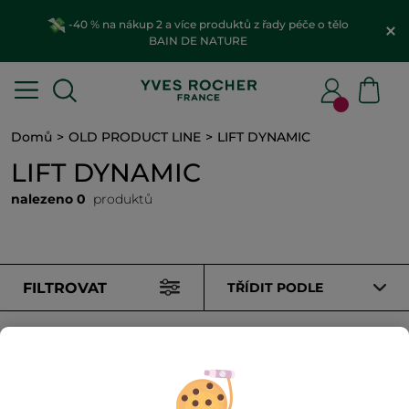
-40 % na nákup 2 a více produktů z řady péče o tělo
BAIN DE NATURE
Domů
OLD PRODUCT LINE
LIFT DYNAMIC
LIFT DYNAMIC
nalezeno 0
produktů
FILTROVAT
TŘÍDIT PODLE