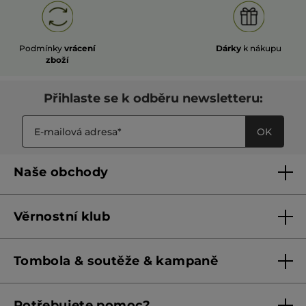
Podmínky
vrácení
Dárky
k nákupu
zboží
Přihlaste se k odběru newsletteru:
OK
Naše obchody
Naše obchody
Věrnostní klub
Franšízing
Pravidla věrnostního klubu do 31. 5. 2026
Tombola & soutěže & kampaně
Pravidla věrnostního klubu od 1. 6. 2026
Podmínky soutěží Meta
Potřebujete pomoc?