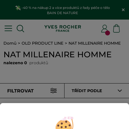
-40 % na nákup 2 a více produktů z řady péče o tělo
BAIN DE NATURE
Domů
OLD PRODUCT LINE
NAT MILLENAIRE HOMME
NAT MILLENAIRE HOMME
nalezeno 0
produktů
FILTROVAT
TŘÍDIT PODLE