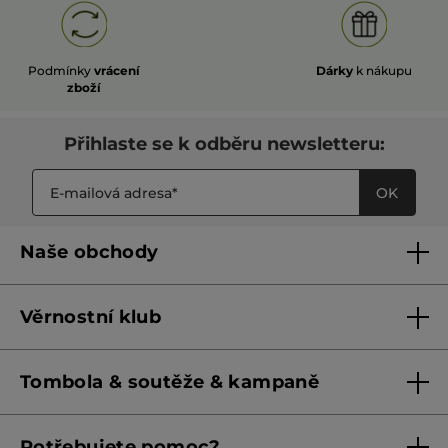
Podmínky
vrácení
Dárky
k nákupu
zboží
Přihlaste se k odběru newsletteru:
OK
Naše obchody
Naše obchody
Věrnostní klub
Franšízing
Pravidla věrnostního klubu do 31. 5. 2026
Tombola & soutěže & kampaně
Pravidla věrnostního klubu od 1. 6. 2026
Podmínky soutěží Meta
Potřebujete pomoc?