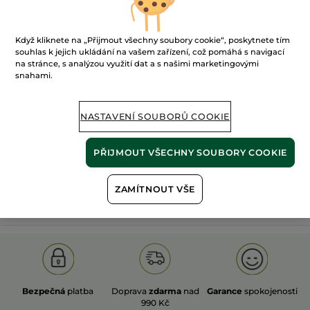
Když kliknete na „Přijmout všechny soubory cookie“, poskytnete tím
souhlas k jejich ukládání na vašem zařízení, což pomáhá s navigací
na stránce, s analýzou využití dat a s našimi marketingovými
snahami.
100%
rostlinné
60 hektarů
extrakty
ekologických polí
NASTAVENÍ SOUBORŮ COOKIE
Zobrazit více
PŘIJMOUT VŠECHNY SOUBORY COOKIE
ZAMÍTNOUT VŠE
S
OLD PRODUCT LINE
LES DEODORANTS NAT.
SA
Bezpečná
platba
Doprava
zdarma
nad
Garance
spokojenosti
990 Kč