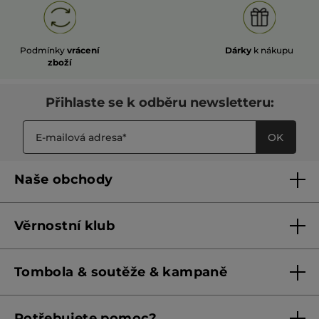
Podmínky
vrácení
Dárky
k nákupu
zboží
Přihlaste se k odběru newsletteru:
OK
Naše obchody
Naše obchody
Věrnostní klub
Franšízing
Pravidla věrnostního klubu do 31. 5. 2026
Tombola & soutěže & kampaně
Pravidla věrnostního klubu od 1. 6. 2026
Podmínky soutěží Meta
Potřebujete pomoc?