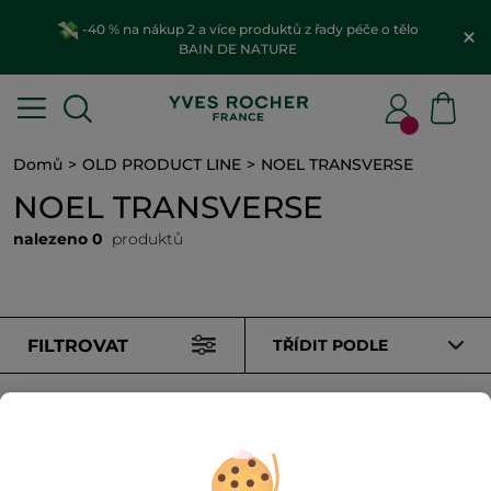
-40 % na nákup 2 a více produktů z řady péče o tělo
BAIN DE NATURE
Domů
OLD PRODUCT LINE
NOEL TRANSVERSE
NOEL TRANSVERSE
nalezeno 0
produktů
FILTROVAT
TŘÍDIT PODLE