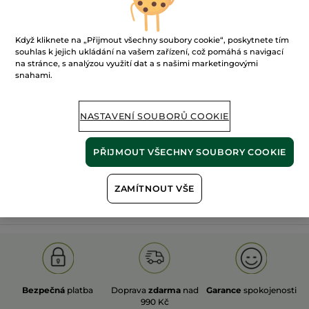
Když kliknete na „Přijmout všechny soubory cookie“, poskytnete tím
souhlas k jejich ukládání na vašem zařízení, což pomáhá s navigací
na stránce, s analýzou využití dat a s našimi marketingovými
snahami.
100%
rostlinné
60 hektarů
extrakty
ekologických polí
NASTAVENÍ SOUBORŮ COOKIE
Zobrazit více
PŘIJMOUT VŠECHNY SOUBORY COOKIE
ZAMÍTNOUT VŠE
S
OLD PRODUCT LINE
LES DEODORANTS NAT.
SA
Bezpečná
platba
Doprava
zdarma
nad
Garance
spokojenosti
990 Kč