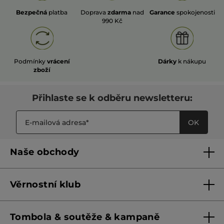
Bezpečná
platba
Doprava
zdarma
nad
Garance
spokojenosti
990 Kč
Podmínky
vrácení
Dárky
k nákupu
zboží
Přihlaste se k odběru newsletteru:
OK
Naše obchody
Naše obchody
Věrnostní klub
Franšízing
Pravidla věrnostního klubu do 31. 5. 2026
Tombola & soutěže & kampaně
Pravidla věrnostního klubu od 1. 6. 2026