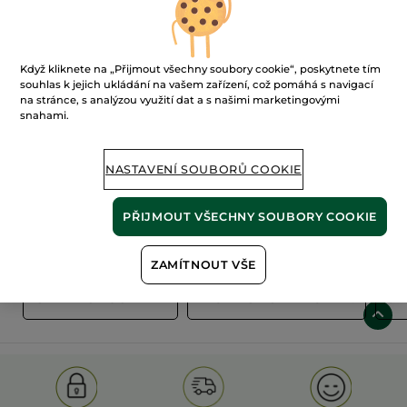
Když kliknete na „Přijmout všechny soubory cookie“, poskytnete tím
souhlas k jejich ukládání na vašem zařízení, což pomáhá s navigací
na stránce, s analýzou využití dat a s našimi marketingovými
snahami.
100%
rostlinné
60 hektarů
extrakty
ekologických polí
NASTAVENÍ SOUBORŮ COOKIE
PŘIJMOUT VŠECHNY SOUBORY COOKIE
Zobrazit více
ZAMÍTNOUT VŠE
S
OLD PRODUCT LINE
LES DEODORANTS NAT.
SA