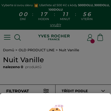
Vyberte si svou slevu
Ušetřete až 500 Kč s kódy
500DOLU, 300DOLU,
100DOLU
0
0
1
7
1
1
5
6
:
:
:
DNÍ
HODIN
MINUT
VTEŘIN
VYUŽÍT
Domů
OLD PRODUCT LINE
Nuit Vanille
Nuit Vanille
nalezeno 0
produktů
FILTROVAT
TŘÍDIT PODLE