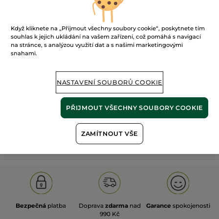
Když kliknete na „Přijmout všechny soubory cookie“, poskytnete tím
souhlas k jejich ukládání na vašem zařízení, což pomáhá s navigací
na stránce, s analýzou využití dat a s našimi marketingovými
snahami.
100%
rostlinné
60 hektarů
extrakty
ekologických polí
NASTAVENÍ SOUBORŮ COOKIE
Zobrazit více
PŘIJMOUT VŠECHNY SOUBORY COOKIE
ZAMÍTNOUT VŠE
S
OLD PRODUCT LINE
LES DEODORANTS NAT.
SA
Bezpečná
platba
Doprava
zdarma
nad
Garance
spokojenosti
990 Kč