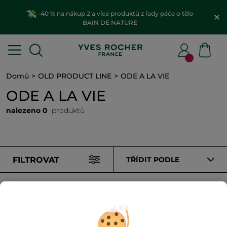
-40 % na nákup 2 a více produktů z řady péče o tělo
BAIN DE NATURE
Domů
OLD PRODUCT LINE
ODE A LA VIE
ODE A LA VIE
nalezeno 0
produktů
FILTROVAT
TŘÍDIT PODLE