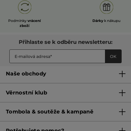
Podmínky
vrácení
Dárky
k nákupu
zboží
Přihlaste se k odběru newsletteru:
OK
Naše obchody
Naše obchody
Věrnostní klub
Franšízing
Pravidla věrnostního klubu do 31. 5. 2026
Tombola & soutěže & kampaně
Pravidla věrnostního klubu od 1. 6. 2026
Podmínky soutěží Meta
Potřebujete pomoc?